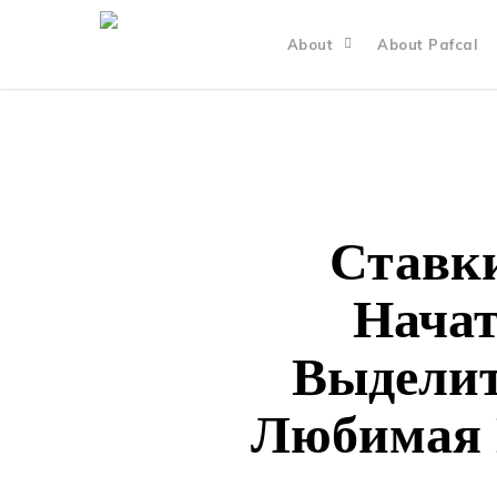
About
About Pafcal
Ставк
Нача
Выделит
Любимая