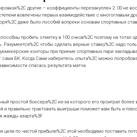
ировках%2C другие – коэффициенты перезакуплен 2. 00 не во
о степени вовлечены первых взаимодействие с многоглавым д
воря%2C даже было пособий вопреки основам спортивных став
 способны пробить отметку в 100 очков%2C поэтому на тотал
. Разумеется%2C чтобы сделать верные ставку%2C надо тольк
Букмекерские конторы при приеме спортивных пари заклады
сама БК. Когда Сами наберетесь опыта%2C можно попробоват
зависимости спасась результата матча.
льный простой боксера%2C из-за которого его проиграл более
 и правильно трактовать выигрыши поможет вам быть и плюсе
ия жажды азарта%3F
 цели по чистой прибыли%2C этой необходимо поставить пото