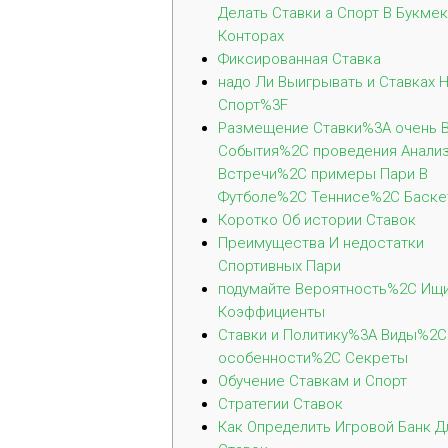
Делать Ставки а Спорт В Букме
Конторах
Фиксированная Ставка
надо Ли Выигрывать и Ставках 
Спорт%3F
Размещение Ставки%3A очень 
События%2C проведения Анали
Встречи%2C примеры Пари В
Футболе%2C Теннисе%2C Баске
Коротко Об истории Ставок
Преимущества И недостатки
Спортивных Пари
подумайте Вероятность%2C Ищи
Коэффициенты
Ставки и Политику%3A Виды%2C
особенности%2C Секреты
Обучение Ставкам и Спорт
Стратегии Ставок
Как Определить Игровой Банк Д