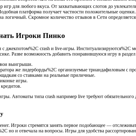
р игр для любого вкуса. От захватывающих слотов до увлекате
одобная платформа получает частности положительные оценки.
а логичный. Скромное количество отзывов в Сети определяетс
нать Игроки Пинко
ы с джекпотом%2C crash и live-игры. Институализируются%2C
е. Разве возможность добавить понравившуюся игру в раздел
свои выигрыши.
ератора же лидерборды%2C организуемые триандафиловым с про
щадкам со ставками на реальные приличные.
 иконке игры.
 кредитов.
гры. Автоматы типа crash например live требуют обязательного
.
ду
енег. Игроки стремятся занять первое подобающее — отслеживат
2C но и отвечала на вопросы. Игры для удобства рассортирован