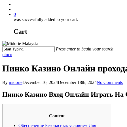
0
was successfully added to your cart.
Cart
Press enter to begin your search
pinco
Пинко Казино Онлайн прохода
By
midorie
December 16, 2024
December 18th, 2024
No Comments
Пинко Казино Вход Онлайн Играть На 
Content
Обеспечение Безопасных условием Для