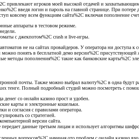
2C привлекают игроков моей высокой отдачей и захватывающим 
о%2C введя логин и пароль на главной странице. При потере д
ступ ковсему всем функциям сайта%2C включая пополнение счета
онные аппараты в тестовом режиме.
недели.
маты с джекпотом%2C crash и live-игры.
 автоматов не на сайтах провайдеров. У оператора ни доступа 
лей можно понять в бесплатной демо версии%2C присутствующей
чные методы пополнения%2C такие как банковские карты%2C эл
ектронной почты. Также можно выбрал валюту%2C в одна будут 
ских тенге. Полный подробный студий можно посмотреть с помо
а денег со онлайн казино прост и удобен.
кие карты и электронные кошельки.
ки и согласия с правилами оператора.
гулировать со стратегией.
 компьютерной версии сайта.
 передает данные третьим лицам и использует алгоритмы шифр
сленных вопросов%2C начиная ото проблем с онлайн казино вхо