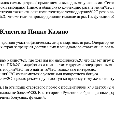
ощадок самым ретро-оформлением и выгодными условиями. Сег
Игроки выбирают Пинко а обширную коллекцию развлечений%2C
ители также относят компетентную техподдержку%2C резво вых
%2C множители например дополнительные игры. Их функции о
 Клиентов Пинко Казино
едствия участия физических лиц в азартных играх. Оператор не
 стран запрещают доступ нему площадкам со ставками на реаль
рам казино%2C где хотя вы ни находилось%2C что делает игру 
ют и ПК%2C смартфонах а планшетах с другими операционными
атегории%2C того найти то%2C только вам интересно.
ения%2C ознакомиться с условиями конкретного бонуса.
пен%2C зеркало рекомендует доступ ко прочему тому же контент
. На отыгрыш стартового промо с процентилями х40 дается 72 ч
алом не более ₽300. В категории «Рулетки» собраны разные ф
личием бонусных функций.