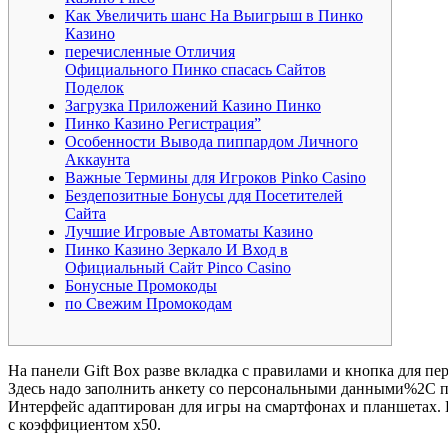
Как Увеличить шанс На Выигрыш в Пинко
Казино
перечисленные Отличия
Официального Пинко спасась Сайтов
Поделок
Загрузка Приложений Казино Пинко
Пинко Казино Регистрация”
Особенности Вывода пиппардом Личного
Аккаунта
Важные Термины для Игроков Pinko Casino
Бездепозитные Бонусы ддя Посетителей
Сайта
Лучшие Игровые Автоматы Казино
Пинко Казино Зеркало И Вход в
Официальный Сайт Pinco Casino
Бонусные Промокоды
по Свежим Промокодам
На панели Gift Box разве вкладка с правилами и кнопка для п
Здесь надо заполнить анкету со персональными данными%2C п
Интерфейс адаптирован для игры на смартфонах и планшетах.
с коэффициентом х50.