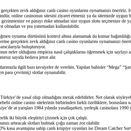
gerçekten zevk aldığınız canlı casino oyunlarını oynamanızı öneririz. H
dür, online casinonun sitesini ziyaret etmeniz ya da sitemizde uygun 
a gezinmenize ve parayı riske atmadan size uygun slotu seçmenize de yar
ıt olmadan ve pra yatırmadan kullanılabilir.
men oynama dürtüsünü kontrol altına alamamak da kumar bağımlılığı hast
rine gerçekten zevk aldığınız canlı casino oyunlarını oynamanızı öneri
ıcılarıyla buluşturuyor.
ının neler olduğunu empieza nasıl çalıştıklarını öğrenmek için sayfayı a
ırsız sayıda bedava jeton alır.
atlarımızla ilgili bazı tavsiyeler de verelim. Yapılan bahisler “Mega” 
n para çevrimiçi slotlar oynanabilir.
rkiye’de yasal olup olmadığını merak edebilirler. Net olarak söyleyebil
sebebi online casino sitelerinin birbirinden farklı özelliklere, bonuslara 
kiye’de at yarışları 1984 yılında yasallaşırken, yerleşik casinolara 1990 
ik iki büyük eleştiriyi çözmek için çok çalıştı.
nızı artıracak slotları bulmak çoğu zaman zor olabilir.
 60% kasa avantajına sahip canlı krupiye oyunları ise Dream Catcher Su