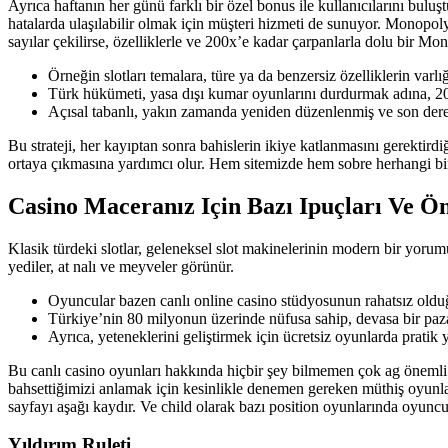
Ayrıca haftanın her günü farklı bir özel bonus ile kullanıcılarını bu
hatalarda ulaşılabilir olmak için müşteri hizmeti de sunuyor. Monopoly
sayılar çekilirse, özelliklerle ve 200x’e kadar çarpanlarla dolu bir M
Örneğin slotları temalara, türe ya da benzersiz özelliklerin var
Türk hükümeti, yasa dışı kumar oyunlarını durdurmak adına, 201
Açısal tabanlı, yakın zamanda yeniden düzenlenmiş ve son dere
Bu strateji, her kayıptan sonra bahislerin ikiye katlanmasını gerektirdi
ortaya çıkmasına yardımcı olur. Hem sitemizde hem sobre herhangi bir
Casino Maceranız Için Bazı Ipuçları Ve Ön
Klasik türdeki slotlar, geleneksel slot makinelerinin modern bir yorumu
yediler, at nalı ve meyveler görünür.
Oyuncular bazen canlı online casino stüdyosunun rahatsız olduğun
Türkiye’nin 80 milyonun üzerinde nüfusa sahip, devasa bir paza
Ayrıca, yeteneklerini geliştirmek için ücretsiz oyunlarda pratik y
Bu canlı casino oyunları hakkında hiçbir şey bilmemen çok ag önemli d
bahsettiğimizi anlamak için kesinlikle denemen gereken müthiş oyunları
sayfayı aşağı kaydır. Ve child olarak bazı position oyunlarında oyuncu
Yıldırım Ruleti