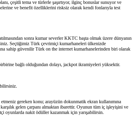
nı, çeşitli tema ve türlerle şaşırtıyor, ilginç bonuslar sunuyor ve
rine ve benefit özelliklerini risksiz olarak kendi fonlarıyla test
kapatılmasından sonra kumar severler KKTC başta olmak üzere dünyanın
siniz. Seçtiğimiz Türk çevrimiçi kumarhaneleri ülkenizde
ına sahip güvenilir Türk on the internet kumarhanelerinden biri olarak
irbirine bağlı olduğundan dolayı, jackpot ikramiyeleri yüksektir.
lirsiniz.
at etmeniz gereken konu; arayüzün dokunmatik ekran kullanımına
rşılık gelen çarpanı almaktan ibarettir. Oyunun tüm iç işleyişini ve
i oyunlarda nakit ödüller kazanmak için yarışabilirsin.