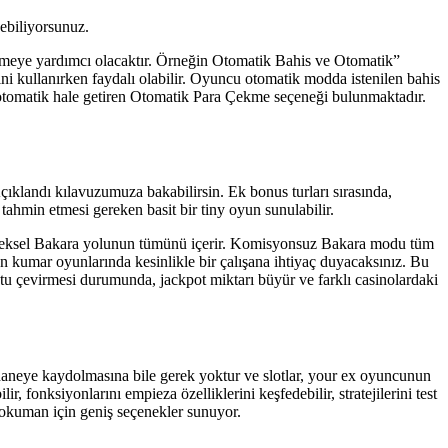
çebiliyorsunuz.
tirmeye yardımcı olacaktır. Örneğin Otomatik Bahis ve Otomatik”
ni kullanırken faydalı olabilir. Oyuncu otomatik modda istenilen bahis
ini otomatik hale getiren Otomatik Para Çekme seçeneği bulunmaktadır.
ıklandı kılavuzumuza bakabilirsin. Ek bonus turları sırasında,
tahmin etmesi gereken basit bir tiny oyun sunulabilir.
leneksel Bakara yolunun tümünü içerir. Komisyonsuz Bakara modu tüm
en kumar oyunlarında kesinlikle bir çalışana ihtiyaç duyacaksınız. Bu
otu çevirmesi durumunda, jackpot miktarı büyür ve farklı casinolardaki
haneye kaydolmasına bile gerek yoktur ve slotlar, your ex oyuncunun
, fonksiyonlarını empieza özelliklerini keşfedebilir, stratejilerini test
 okuman için geniş seçenekler sunuyor.