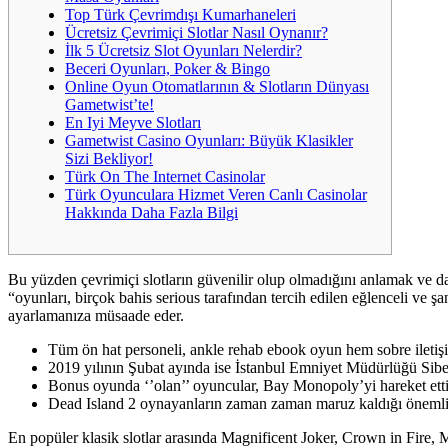
Top Türk Çevrimdışı Kumarhaneleri
Ücretsiz Çevrimiçi Slotlar Nasıl Oynanır?
İlk 5 Ücretsiz Slot Oyunları Nelerdir?
Beceri Oyunları, Poker & Bingo
Online Oyun Otomatlarının & Slotların Dünyası
Gametwist’te!
En Iyi Meyve Slotları
Gametwist Casino Oyunları: Büyük Klasikler
Sizi Bekliyor!
Türk On The Internet Casinolar
Türk Oyunculara Hizmet Veren Canlı Casinolar
Hakkında Daha Fazla Bilgi
Bu yüzden çevrimiçi slotların güvenilir olup olmadığını anlamak ve da
“oyunları, birçok bahis serious tarafından tercih edilen eğlenceli ve 
ayarlamanıza müsaade eder.
Tüm ön hat personeli, ankle rehab ebook oyun hem sobre iletişim 
2019 yılının Şubat ayında ise İstanbul Emniyet Müdürlüğü Siber
Bonus oyunda ‘’olan’’ oyuncular, Bay Monopoly’yi hareket ettirm
Dead Island 2 oynayanların zaman zaman maruz kaldığı önemli 
En popüler klasik slotlar arasında Magnificent Joker, Crown in Fire, 