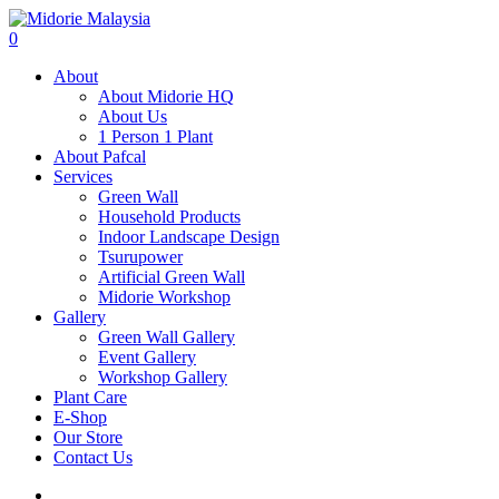
0
About
About Midorie HQ
About Us
1 Person 1 Plant
About Pafcal
Services
Green Wall
Household Products
Indoor Landscape Design
Tsurupower
Artificial Green Wall
Midorie Workshop
Gallery
Green Wall Gallery
Event Gallery
Workshop Gallery
Plant Care
E-Shop
Our Store
Contact Us