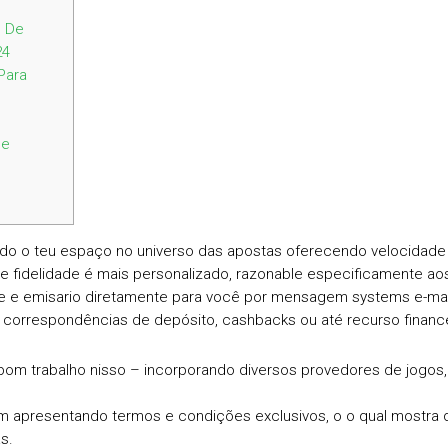
s De
24
Para
De
do o teu espaço no universo das apostas oferecendo velocidade 
 fidelidade é mais personalizado, razonable especificamente aos
 e emisario diretamente para você por mensagem systems e-mail. 
correspondências de depósito, cashbacks ou até recurso financei
bom trabalho nisso – incorporando diversos provedores de jogos
apresentando termos e condições exclusivos, o o qual mostra 
s.