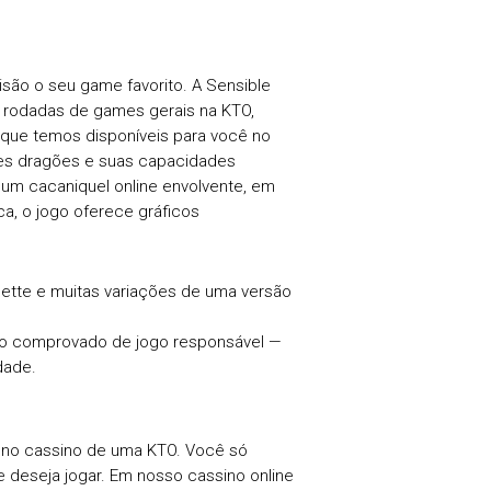
cisão o seu game favorito. A Sensible
em rodadas de games gerais na KTO,
 que temos disponíveis para você no
ntes dragões e suas capacidades
é um cacaniquel online envolvente, em
a, o jogo oferece gráficos
ette e muitas variações de uma versão
o comprovado de jogo responsável —
dade.
o no cassino de uma KTO. Você só
e deseja jogar. Em nosso cassino online