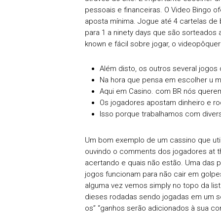
pessoais e financeiras. O Video Bingo 
aposta mínima. Jogue até 4 cartelas d
para 1 a ninety days que são sorteados 
known e fácil sobre jogar, o videopôqu
Além disto, os outros several jogos
Na hora que pensa em escolher u melh
Aqui em Casino. com BR nós queremo
Os jogadores apostam dinheiro e ro
Isso porque trabalhamos com divers
Um bom exemplo de um cassino que utili
ouvindo o comments dos jogadores at th
acertando e quais não estão. Uma das p
jogos funcionam para não cair em golp
alguma vez vemos simply no topo da li
dieses rodadas sendo jogadas em um sobr
os” “ganhos serão adicionados à sua co