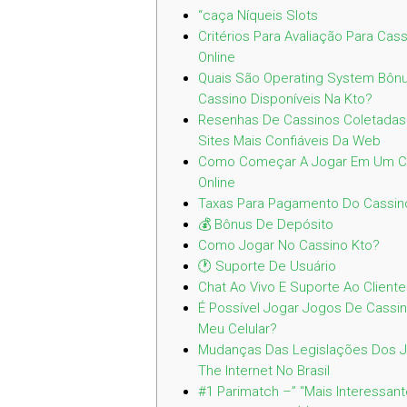
“caça Níqueis Slots
Critérios Para Avaliação Para Cas
Online
Quais São Operating System Bôn
Cassino Disponíveis Na Kto?
Resenhas De Cassinos Coletadas
Sites Mais Confiáveis Da Web
Como Começar A Jogar Em Um C
Online
Taxas Para Pagamento Do Cassin
💰 Bônus De Depósito
Como Jogar No Cassino Kto?
🕐 Suporte De Usuário
Chat Ao Vivo E Suporte Ao Cliente
É Possível Jogar Jogos De Cassin
Meu Celular?
Mudanças Das Legislações Dos 
The Internet No Brasil
#1 Parimatch –” “Mais Interessan