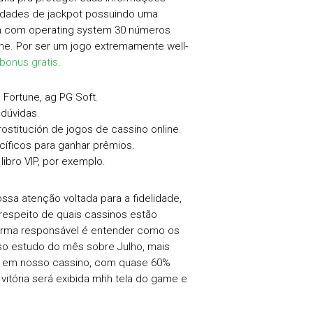
tidades de jackpot possuindo uma
em com operating system 30 números
ine. Por ser um jogo extremamente well-
bonus gratis
.
 Fortune, ag PG Soft.
 dúvidas.
stitución de jogos de cassino online.
cíficos para ganhar prêmios.
ibro VIP, por exemplo.
sa atenção voltada para a fidelidade,
respeito de quais cassinos estão
forma responsável é entender como os
so estudo do mês sobre Julho, mais
ar em nosso cassino, com quase 60%
vitória será exibida mhh tela do game e