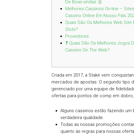
De Boas-vindas 🥇
Melhores Cassinos On-line – Site
Cassino Online Em Nosso País 20
Quais São Os Melhores Web Site 
Slots?
Provedores
❓ Quais São Os Melhores Jogos 
Cassino On The Web?
Criada em 2017, a Stake vem conquistan
mercados de apostas. O segundo tipo de
gerenciado por uma equipe de fidelidade
ofertas para pontos de comp em dobro, 
Alguns cassinos estão fazendo um 
verdadeira qualidade.
Todas as nossas promoções contam 
quanto às regras para nossas oferta