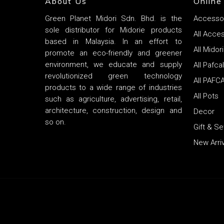
About Us
Online
January 21, 2025
Green Planet Midori Sdn. Bhd. is the
Accesso
TB-500 10
January 2
sole distributor for Midorie products
Tir
All Acce
mg Bio-
based in Malaysia. In an effort to
wie
January 
All Mido
promote an eco-friendly and greener
Peptide
Tes
kau
environment, we educate and supply
All Pafca
Steroids
Steroids
January 20, 2025
Ergebnisse
Cyp
Hexarelin 2
revolutionized green technology
All PAFC
Tirzepati
0
midorie
0
midorie
Klu
products to a wide range of industries
mg Peptide
In der Welt der
innovati
All Pots
such as agriculture, advertising, retail,
Zwi
Sporternährung und der
in der Be
Sciences
architecture, construction, design and
Decor
Leistungssteigerung hat sich
Diabetes 
Mas
Steroids
Steroids
Auswirkungen
so on.
das Peptid TB-500 einen
hat…
Gift & S
Mię
Namen…
0
midorie
0
midorie
New Arriv
Hexarelin ist ein
synthetisches Peptid, das als
Testoste
Growth Hormone Releasing
jedna z n
Peptide (GHRP) klassifiziert
popularn
wird. Es…
testoste
medycynie
To…