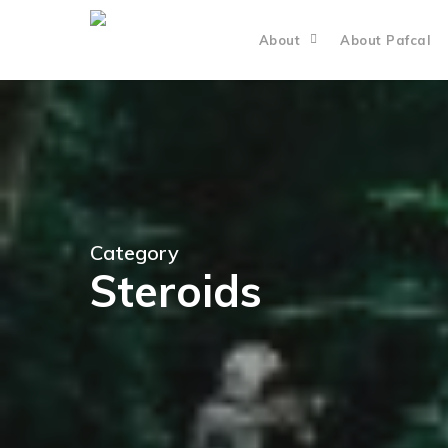
About
About Pafcal
Category
Steroids