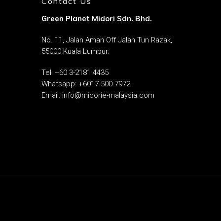
Contact Us
Green Planet Midori Sdn. Bhd.
January 21, 2025
Tamoxifen
No. 11, Jalan Aman Off Jalan Tun Razak,
g
55000 Kuala Lumpur.
Auswirkungen
Steroids
Tel: ‎
+60 3-2181 4435
Tamoxifen ist ein wichtiges
0
midorie
0
Whatsapp:
+6017 500 7972
Medikament, das vor allem in
al:
der Behandlung von
Email:
info@midorie-malaysia.com
g
hormonabhängigem
Brustkrebs eingesetzt…
d
e
erized
ture,