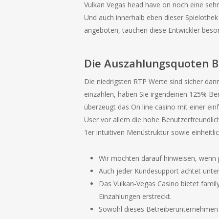
Vulkan Vegas head have on noch eine sehr 
Und auch innerhalb eben dieser Spielothek
angeboten, tauchen diese Entwickler beson
Die Auszahlungsquoten B
Die niedrigsten RTP Werte sind sicher dan
einzahlen, haben Sie irgendeinen 125% Bene
überzeugt das On line casino mit einer ei
User vor allem die hohe Benutzerfreundlic
1er intuitiven Menüstruktur sowie einhei
Wir möchten darauf hinweisen, wenn pa
Auch jeder Kundesupport achtet unter 
Das Vulkan-Vegas Casino bietet family
Einzahlungen erstreckt.
Sowohl dieses Betreiberunternehmen a