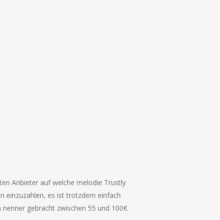
ten Anbieter auf welche melodie Trustly
ken einzuzahlen, es ist trotzdem einfach
nen nenner gebracht zwischen 55 und 100€.