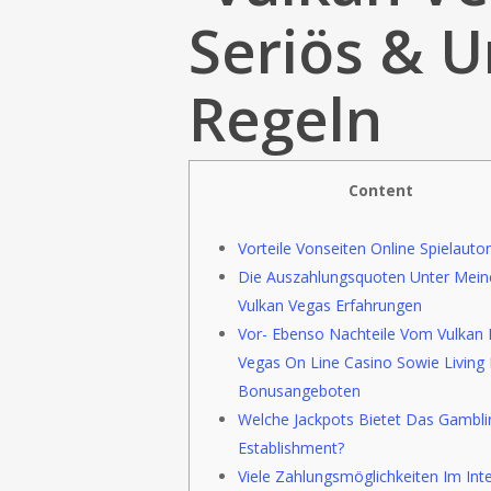
Seriös & 
Regeln
Content
Vorteile Vonseiten Online Spielaut
Die Auszahlungsquoten Unter Mein
Vulkan Vegas Erfahrungen
Vor- Ebenso Nachteile Vom Vulkan 
Vegas On Line Casino Sowie Living
Bonusangeboten
Welche Jackpots Bietet Das Gambli
Establishment?
Viele Zahlungsmöglichkeiten Im Int