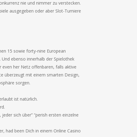
Konkurrenz nie und nimmer zu verstecken.
piele ausgegeben oder aber Slot-Turniere
chen 15 sowie forty-nine European
e. Und ebenso innerhalb der Spielothek
even her Netz offenbaren, falls aktive
site überzeugt mit einem smarten Design,
osphäre sorgen.
aubt ist natürlich.
rd.
jeder sich über” “perish ersten einzelne
er, had been Dich in einem Online Casino