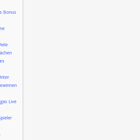
as Bonus
ine
iele
wächen
ies
Unter
Gewinnen
gas Live
pieler
&