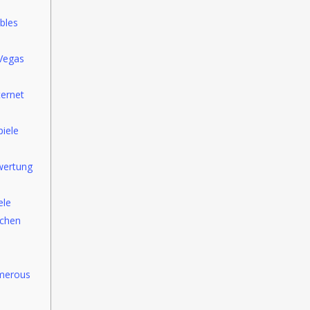
bles
 Vegas
ernet
iele
wertung
ele
achen
merous