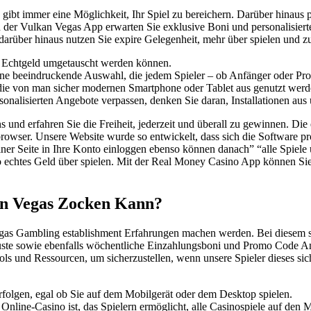
gibt immer eine Möglichkeit, Ihr Spiel zu bereichern. Darüber hinaus
n der Vulkan Vegas App erwarten Sie exklusive Boni und personalisierte
 darüber hinaus nutzen Sie expire Gelegenheit, mehr über spielen und 
ut Echtgeld umgetauscht werden können.
ne beeindruckende Auswahl, die jedem Spieler – ob Anfänger oder Profi
, die von man sicher modernen Smartphone oder Tablet aus genutzt wer
sonalisierten Angebote verpassen, denken Sie daran, Installationen au
und erfahren Sie die Freiheit, jederzeit und überall zu gewinnen. Di
t browser. Unsere Website wurde so entwickelt, dass sich die Software
iner Seite in Ihre Konto einloggen ebenso können danach” “alle Spiel
 echtes Geld über spielen. Mit der Real Money Casino App können Sie j
kan Vegas Zocken Kann?
egas Gambling establishment Erfahrungen machen werden. Bei diesem sa
uste sowie ebenfalls wöchentliche Einzahlungsboni und Promo Code Ang
 und Ressourcen, um sicherzustellen, wenn unsere Spieler dieses siche
folgen, egal ob Sie auf dem Mobilgerät oder dem Desktop spielen.
nline-Casino ist, das Spielern ermöglicht, alle Casinospiele auf den M