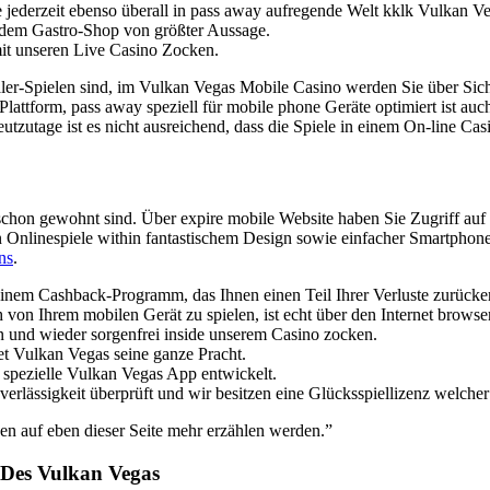
 jederzeit ebenso überall in pass away aufregende Welt kklk Vulkan Veg
r dem Gastro-Shop von größter Aussage.
it unseren Live Casino Zocken.
aler-Spielen sind, im Vulkan Vegas Mobile Casino werden Sie über Sic
 Plattform, pass away speziell für mobile phone Geräte optimiert ist a
. Heutzutage ist es nicht ausreichend, dass die Spiele in einem On-line
chon gewohnt sind. Über expire mobile Website haben Sie Zugriff auf be
en Onlinespiele within fantastischem Design sowie einfacher Smartpho
ns
.
nem Cashback-Programm, das Ihnen einen Teil Ihrer Verluste zurückers
von Ihrem mobilen Gerät zu spielen, ist echt über den Internet browser
en und wieder sorgenfrei inside unserem Casino zocken.
et Vulkan Vegas seine ganze Pracht.
 spezielle Vulkan Vegas App entwickelt.
lässigkeit überprüft und wir besitzen eine Glücksspiellizenz welche
en auf eben dieser Seite mehr erzählen werden.”
Des Vulkan Vegas