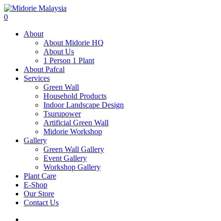
0
About
About Midorie HQ
About Us
1 Person 1 Plant
About Pafcal
Services
Green Wall
Household Products
Indoor Landscape Design
Tsurupower
Artificial Green Wall
Midorie Workshop
Gallery
Green Wall Gallery
Event Gallery
Workshop Gallery
Plant Care
E-Shop
Our Store
Contact Us