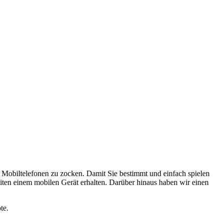
n Mobiltelefonen zu zocken. Damit Sie bestimmt und einfach spielen
ten einem mobilen Gerät erhalten. Darüber hinaus haben wir einen
te.