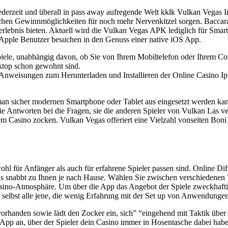
ederzeit und überall in pass away aufregende Welt kklk Vulkan Vegas 
eichen Gewinnmöglichkeiten für noch mehr Nervenkitzel sorgen. Baccar
elerlebnis bieten. Aktuell wird die Vulkan Vegas APK lediglich für Sm
s Apple Benutzer besuchen in den Genuss einer native iOS App.
piele, unabhängig davon, ob Sie von Ihrem Mobiltelefon oder Ihrem Co
ktop schon gewohnt sind.
 Anweisungen zum Herunterladen und Installieren der Online Casino I
 man sicher modernen Smartphone oder Tablet aus eingesetzt werden ka
Sie Antworten bei die Fragen, sie die anderen Spieler von Vulkan Las v
rem Casino zocken. Vulkan Vegas offeriert eine Vielzahl vonseiten Boni
l für Anfänger als auch für erfahrene Spieler passen sind. Online Dif
els snabbt zu Ihnen je nach Hause. Wählen Sie zwischen verschiedene
Casino-Atmosphäre. Um über die App das Angebot der Spiele zweckhafti
aus selbst alle jene, die wenig Erfahrung mit der Set up von Anwendunge
rhanden sowie lädt den Zocker ein, sich” “eingehend mit Taktik über 
App an, über der Spieler dein Casino immer in Hosentasche dabei habe