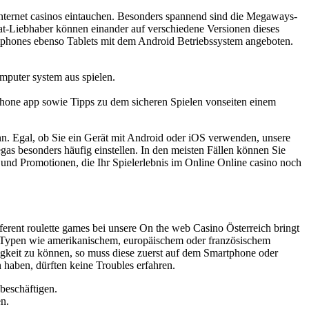
Internet casinos eintauchen. Besonders spannend sind die Megaways-
at-Liebhaber können einander auf verschiedene Versionen dieses
artphones ebenso Tablets mit dem Android Betriebssystem angeboten.
mputer system aus spielen.
phone app sowie Tipps zu dem sicheren Spielen vonseiten einem
nn. Egal, ob Sie ein Gerät mit Android oder iOS verwenden, unsere
egas besonders häufig einstellen. In den meisten Fällen können Sie
 und Promotionen, die Ihr Spielerlebnis im Online Online casino noch
ferent roulette games bei unsere On the web Casino Österreich bringt
n Typen wie amerikanischem, europäischem oder französischem
gkeit zu können, so muss diese zuerst auf dem Smartphone oder
n haben, dürften keine Troubles erfahren.
beschäftigen.
n.