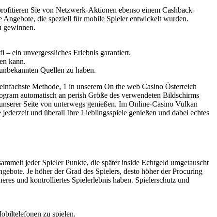
 profitieren Sie von Netzwerk-Aktionen ebenso einem Cashback-
 Angebote, die speziell für mobile Spieler entwickelt wurden.
zu gewinnen.
 – ein unvergessliches Erlebnis garantiert.
den kann.
s unbekannten Quellen zu haben.
e einfachste Methode, 1 in unserem On the web Casino Österreich
 program automatisch an perish Größe des verwendeten Bildschirms
e unserer Seite von unterwegs genießen. Im Online-Casino Vulkan
ederzeit und überall Ihre Lieblingsspiele genießen und dabei echtes
mmelt jeder Spieler Punkte, die später inside Echtgeld umgetauscht
ebote. Je höher der Grad des Spielers, desto höher der Procuring
res und kontrolliertes Spielerlebnis haben. Spielerschutz und
obiltelefonen zu spielen.