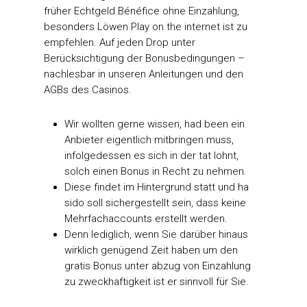
früher Echtgeld Bénéfice ohne Einzahlung,
besonders Löwen Play on the internet ist zu
empfehlen. Auf jeden Drop unter
Berücksichtigung der Bonusbedingungen –
nachlesbar in unseren Anleitungen und den
AGBs des Casinos.
Wir wollten gerne wissen, had been ein
Anbieter eigentlich mitbringen muss,
infolgedessen es sich in der tat lohnt,
solch einen Bonus in Recht zu nehmen.
Diese findet im Hintergrund statt und ha
sido soll sichergestellt sein, dass keine
Mehrfachaccounts erstellt werden.
Denn lediglich, wenn Sie darüber hinaus
wirklich genügend Zeit haben um den
gratis Bonus unter abzug von Einzahlung
zu zweckhaftigkeit ist er sinnvoll für Sie.