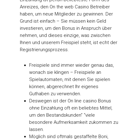
Anreizes, den On the web Casino Betreiber
haben, um neue Mitglieder zu gewinnen. Der
Grund ist einfach – Sie müssen kein Geld
investieren, um den Bonus in Anspruch über
nehmen, und dieses einzige, was zwischen
Ihnen und unserem Freispiel steht, ist echt der
Registrierungsprozess.
Freispiele sind immer wieder genau das,
wonach sie klingen – Freispiele an
Spielautomaten, mit denen Sie spielen
können, abgerechnet Ihr eigenes
Guthaben zu verwenden.
Deswegen ist der On line casino Bonus
ohne Einzahlung oft ein beliebtes Mittel,
um den Bestandskunden” “viele
besondere Aufmerksamkeit zukommen zu
lassen.
Möglich sind oftmals gestaffelte Boni,