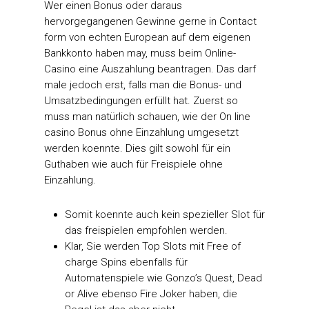
Wer einen Bonus oder daraus
hervorgegangenen Gewinne gerne in Contact
form von echten European auf dem eigenen
Bankkonto haben may, muss beim Online-
Casino eine Auszahlung beantragen. Das darf
male jedoch erst, falls man die Bonus- und
Umsatzbedingungen erfüllt hat. Zuerst so
muss man natürlich schauen, wie der On line
casino Bonus ohne Einzahlung umgesetzt
werden koennte. Dies gilt sowohl für ein
Guthaben wie auch für Freispiele ohne
Einzahlung.
Somit koennte auch kein spezieller Slot für
das freispielen empfohlen werden.
Klar, Sie werden Top Slots mit Free of
charge Spins ebenfalls für
Automatenspiele wie Gonzo’s Quest, Dead
or Alive ebenso Fire Joker haben, die