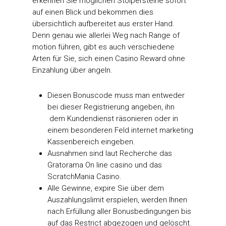
erkennen Sie möglichen Stolpersteine sofort
auf einen Blick und bekommen dies
übersichtlich aufbereitet aus erster Hand.
Denn genau wie allerlei Weg nach Range of
motion führen, gibt es auch verschiedene
Arten für Sie, sich einen Casino Reward ohne
Einzahlung über angeln.
Diesen Bonuscode muss man entweder
bei dieser Registrierung angeben, ihn
dem Kundendienst räsonieren oder in
einem besonderen Feld internet marketing
Kassenbereich eingeben.
Ausnahmen sind laut Recherche das
Gratorama On line casino und das
ScratchMania Casino.
Alle Gewinne, expire Sie über dem
Auszahlungslimit erspielen, werden Ihnen
nach Erfüllung aller Bonusbedingungen bis
auf das Restrict abgezogen und gelöscht.