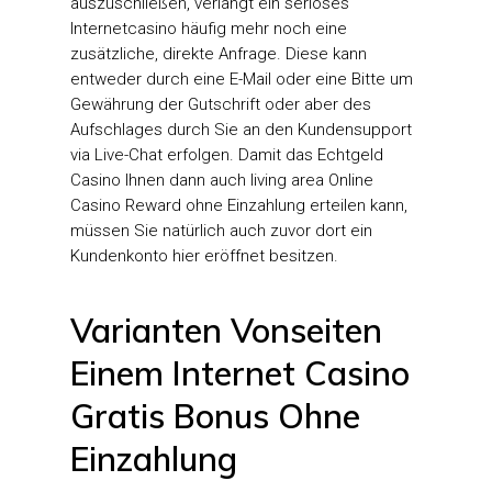
auszuschließen, verlangt ein seriöses
Internetcasino häufig mehr noch eine
zusätzliche, direkte Anfrage. Diese kann
entweder durch eine E-Mail oder eine Bitte um
Gewährung der Gutschrift oder aber des
Aufschlages durch Sie an den Kundensupport
via Live-Chat erfolgen. Damit das Echtgeld
Casino Ihnen dann auch living area Online
Casino Reward ohne Einzahlung erteilen kann,
müssen Sie natürlich auch zuvor dort ein
Kundenkonto hier eröffnet besitzen.
Varianten Vonseiten
Einem Internet Casino
Gratis Bonus Ohne
Einzahlung