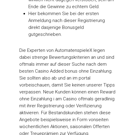
Ende die Gewinne zu echtem Geld.
Hier bekommen Sie bei der ersten
Anmeldung nach dieser Registrierung
direkt dasjenige Bonusgeld
gutgeschrieben.
Die Experten von AutomatenspieleX legen
dabei strenge Bewertungskriterien an und sind
oftmals immer auf dieser Suche nach dem
besten Casino Added bonus ohne Einzahlung.
Sie sollten also ab und an im portal
vorbeischauen, damit Sie keinen unserer Tipps
verpassen. Neue Kunden können einen Reward
ohne Einzahlung i am Casino oftmals geradlinig
mit ihrer Registrierung oder Verifizierung
aktivieren. Für Bestandskunden stehen diese
Angebote beispielsweise in Form vonseiten
wöchentlichen Aktionen, saisonalen Offerten
oder Treueprämien zur Verfügung.