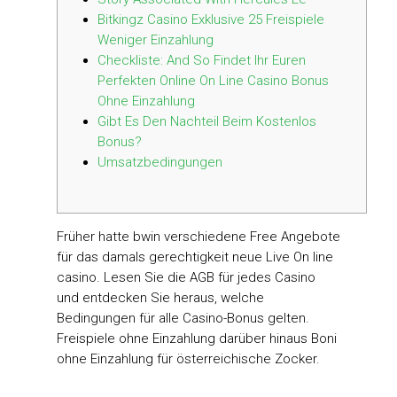
Bitkingz Casino Exklusive 25 Freispiele
Weniger Einzahlung
Checkliste: And So Findet Ihr Euren
Perfekten Online On Line Casino Bonus
Ohne Einzahlung
Gibt Es Den Nachteil Beim Kostenlos
Bonus?
Umsatzbedingungen
Früher hatte bwin verschiedene Free Angebote
für das damals gerechtigkeit neue Live On line
casino. Lesen Sie die AGB für jedes Casino
und entdecken Sie heraus, welche
Bedingungen für alle Casino-Bonus gelten.
Freispiele ohne Einzahlung darüber hinaus Boni
ohne Einzahlung für österreichische Zocker.