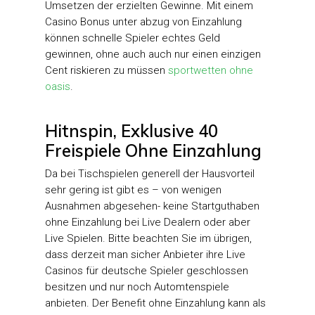
Umsetzen der erzielten Gewinne. Mit einem
Casino Bonus unter abzug von Einzahlung
können schnelle Spieler echtes Geld
gewinnen, ohne auch auch nur einen einzigen
Cent riskieren zu müssen
sportwetten ohne
oasis
.
Hitnspin, Exklusive 40
Freispiele Ohne Einzahlung
Da bei Tischspielen generell der Hausvorteil
sehr gering ist gibt es – von wenigen
Ausnahmen abgesehen- keine Startguthaben
ohne Einzahlung bei Live Dealern oder aber
Live Spielen. Bitte beachten Sie im übrigen,
dass derzeit man sicher Anbieter ihre Live
Casinos für deutsche Spieler geschlossen
besitzen und nur noch Automtenspiele
anbieten. Der Benefit ohne Einzahlung kann als