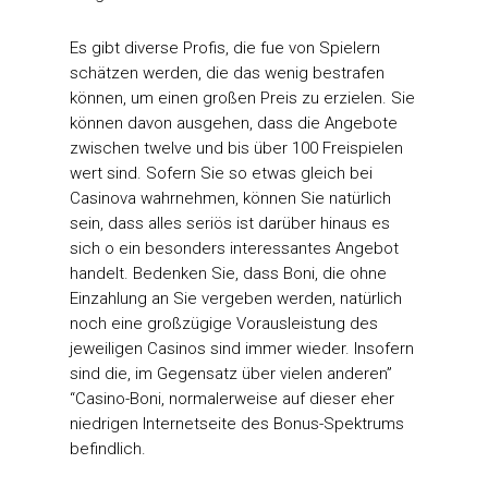
Es gibt diverse Profis, die fue von Spielern
schätzen werden, die das wenig bestrafen
können, um einen großen Preis zu erzielen. Sie
können davon ausgehen, dass die Angebote
zwischen twelve und bis über 100 Freispielen
wert sind. Sofern Sie so etwas gleich bei
Casinova wahrnehmen, können Sie natürlich
sein, dass alles seriös ist darüber hinaus es
sich o ein besonders interessantes Angebot
handelt. Bedenken Sie, dass Boni, die ohne
Einzahlung an Sie vergeben werden, natürlich
noch eine großzügige Vorausleistung des
jeweiligen Casinos sind immer wieder. Insofern
sind die, im Gegensatz über vielen anderen”
“Casino-Boni, normalerweise auf dieser eher
niedrigen Internetseite des Bonus-Spektrums
befindlich.