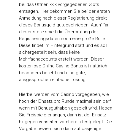
bei das Öffnen kklk vorgegebenen Slots
entsagen. Hier bekommen Sie bei der ersten
Anmeldung nach dieser Registrierung direkt
dieses Bonusgeld gutgeschrieben. Auch” “an
dieser stelle spielt die Überprüfung der
Registrierungsdaten noch eine große Rolle.
Diese findet im Hintergrund statt und es soll
sichergestellt sein, dass keine
Mehrfachaccounts erstellt werden. Dieser
kostenlose Online Casino Bonus ist natürlich
besonders beliebt und eine gute,
ausgesprochen einfache Lösung.
Hierbei werden vom Casino vorgegeben, wie
hoch der Einsatz pro Runde maximal sein darf,
wenn mit Bonusguthaben gespielt wird. Haben
Sie Freispiele erlangen, dann ist der Einsatz
hingegen vonseiten vornherein festgelegt. Die
Vorgabe bezieht sich dann auf dasjenige