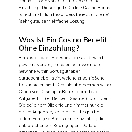
Bonus in Form vonseiten Freispiele ohne
Einzahlung. Dieser gratis On-line Casino Bonus
ist echt natürlich besonders beliebt und eine”
“sehr gute, sehr einfache Lösung.
Was Ist Ein Casino Benefit
Ohne Einzahlung?
Bei kostenlosen Freespins, die als Reward
gewährt werden, muss es sein, wenn die
Gewinne within Bonusguthaben
gutgeschrieben sein, welche anschließend
freizuspielen sind. Deshalb übernehmen wir als
Group von CasinoplusBonus. com diese
Aufgabe für Sie. Bei dem Gastro-Shop finden
Sie bei einem Blick nie und nimmer nur die
neuen Angebote, sondern im übrigen bei
jedem Echtgeld Bonus ohne Einzahlung die
entsprechenden Bedingungen. Dadurch