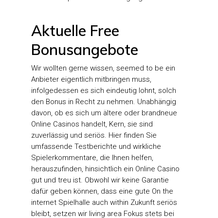
Aktuelle Free
Bonusangebote
Wir wollten gerne wissen, seemed to be ein
Anbieter eigentlich mitbringen muss,
infolgedessen es sich eindeutig lohnt, solch
den Bonus in Recht zu nehmen. Unabhängig
davon, ob es sich um ältere oder brandneue
Online Casinos handelt, Kern, sie sind
zuverlässig und seriös. Hier finden Sie
umfassende Testberichte und wirkliche
Spielerkommentare, die Ihnen helfen,
herauszufinden, hinsichtlich ein Online Casino
gut und treu ist. Obwohl wir keine Garantie
dafür geben können, dass eine gute On the
internet Spielhalle auch within Zukunft seriös
bleibt, setzen wir living area Fokus stets bei