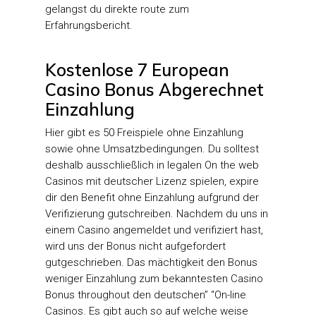
gelangst du direkte route zum
Erfahrungsbericht.
Kostenlose 7 European
Casino Bonus Abgerechnet
Einzahlung
Hier gibt es 50 Freispiele ohne Einzahlung
sowie ohne Umsatzbedingungen. Du solltest
deshalb ausschließlich in legalen On the web
Casinos mit deutscher Lizenz spielen, expire
dir den Benefit ohne Einzahlung aufgrund der
Verifizierung gutschreiben. Nachdem du uns in
einem Casino angemeldet und verifiziert hast,
wird uns der Bonus nicht aufgefordert
gutgeschrieben. Das mächtigkeit den Bonus
weniger Einzahlung zum bekanntesten Casino
Bonus throughout den deutschen” “On-line
Casinos. Es gibt auch so auf welche weise