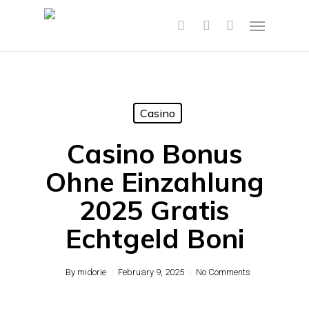
Casino
Casino Bonus
Ohne Einzahlung
2025 Gratis
Echtgeld Boni
By
midorie
February 9, 2025
No Comments