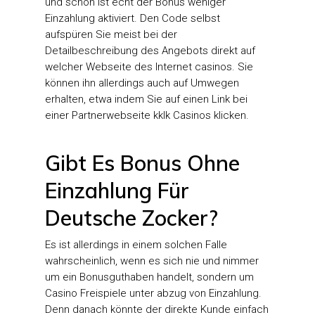
und schon ist echt der Bonus weniger
Einzahlung aktiviert. Den Code selbst
aufspüren Sie meist bei der
Detailbeschreibung des Angebots direkt auf
welcher Webseite des Internet casinos. Sie
können ihn allerdings auch auf Umwegen
erhalten, etwa indem Sie auf einen Link bei
einer Partnerwebseite kklk Casinos klicken.
Gibt Es Bonus Ohne
Einzahlung Für
Deutsche Zocker?
Es ist allerdings in einem solchen Falle
wahrscheinlich, wenn es sich nie und nimmer
um ein Bonusguthaben handelt, sondern um
Casino Freispiele unter abzug von Einzahlung.
Denn danach könnte der direkte Kunde einfach