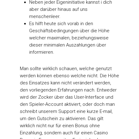
Neben jeder Eigeninitiative kannst i dich
aber darüber hinaus auf uns
menschenleer.
Es hilft heute sich vorab in den
Geschäftsbedingungen über die Höhe
welcher maximalen, beziehungsweise
dieser minimalen Auszahlungen über
informieren.
Man sollte wirklich schauen, welche genutzt
werden können ebenso welche nicht. Die Höhe
des Einsatzes kann nicht verändert werden,
den vorliegenden Erfahrungen nach. Entweder
wird der Zocker über das User-Interface und
den Spieler-Account aktiviert, oder doch man
schreibt unserem Support eine kurze E-mail,
um den Gutschein zu aktivieren. Das gilt
wirklich nicht nur für einen Bonus ohne
Einzahlung, sondern auch für einen Casino