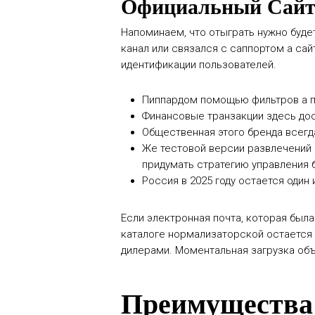
Официальный Сайт 
Напоминаем, что отыграть нужно буде
канал или связался с саппортом а са
идентификации пользователей.
Пиппардом помощью фильтров а па
Финансовые транзакции здесь до
Общественная этого бренда всег
Же тестовой версии развлечений 
придумать стратегию управления 
Россия в 2025 году остается один
Если электронная почта, которая была 
каталоге нормализаторской остается
дилерами. Моментальная загрузка об
Преимущества