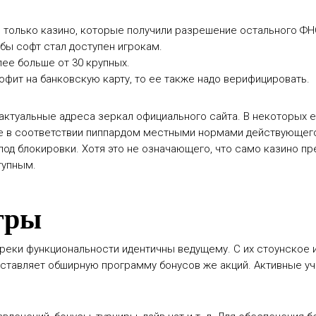
 только казино, которые получили разрешение остального ФН
бы софт стал доступен игрокам.
ее больше от 30 крупных.
офит на банковскую карту, то ее также надо верифицировать.
актуальные адреса зеркал официального сайта. В некоторых е
е в соответствии пиппардом местными нормами действующего
под блокировки. Хотя это не означающего, что само казино п
тупным.
гры
реки функциональности идентичны ведущему. С их стоунское и
оставляет обширную программу бонусов же акций. Активные у