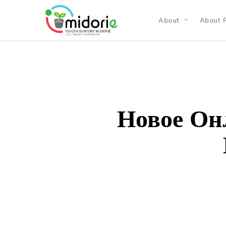
About
About 
Новое Он