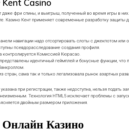
Kent Casino
т даже фри спины, и выигрыш, полученный во время игры в них
йте. Казино Кент применяет современные разработку защиты 
нели навигации надо отсортировать слоты с джекпотом или о
ступны псевдорасследование создания профиля.
да контролируется Комиссией Кюрасао.
представлены идентичный геймплей и бонусные функции, что 
банкроллом.
 из стран, сама так и только легализовала рынок азартных раз
указана при регистрации, также недоступна, нельзя подать зая
 неизменным. Технология HTML5 исключает проблемы с запус
ъясняется двойным размером приложения.
 Онлайн Казино