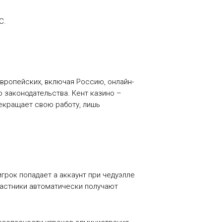
С.
вропейских, включая Россию, онлайн-
 законодательства. Кент казино –
рекращает свою работу, лишь
грок попадает а аккаунт при чедуэлле
частники автоматически получают