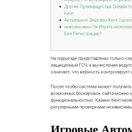
Другие Преимущества Онлайн К
Кент
Актуальное Зеркало Kent Casino
невозможно Ли Играть нежела
Без Регистрации?
На подъезде представлены только се
защищенный ГСЧ, а вычисления ведутся
означает, что верность контролирует 
После чтобы система может получить 
возможных блокировок сайта можно и
функциональностью. Казино Кент можн
регулярными проверками независимы
Игровые Авто