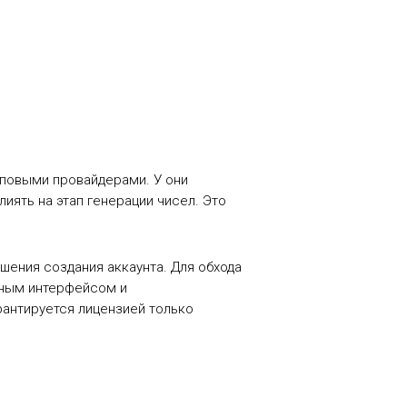
оповыми провайдерами. У они
лиять на этап генерации чисел. Это
шения создания аккаунта. Для обхода
чным интерфейсом и
рантируется лицензией только