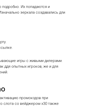
 подробно. Их попадаются и
 Изначально зеркала создавались дли
рту.
ссылке.
атывающие игры с живыми дилерами.
к ддя опытных игроков, же и для
ений.
no
 активацию промокодов при
го слота со вейджером х30 также