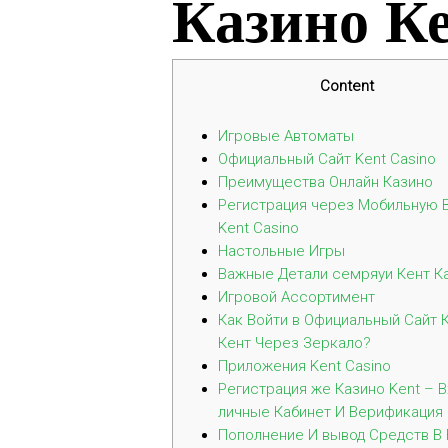
Казино К
Content
Игровые Автоматы
Официальный Сайт Kent Casino
Преимущества Онлайн Казино
Регистрация через Мобильную
Kent Casino
Настольные Игры
Важные Детали семряуи Кент К
Игровой Ассортимент
Как Войти в Официальный Сайт 
Кент Через Зеркало?
Приложения Kent Casino
Регистрация же Казино Kent – В
личные Кабинет И Верификация
Пополнение И вывод Средств В