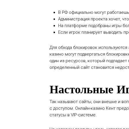
В РФ официально могут работаешь
Администрация проекта хочет, что
На платформе подобраны игры бол
Если игрок планирует выводить пр
Для обхода блокировок используются 
казино могут подвергаться блокировк
один из ресурсов, который подпадает 
определенный сайт становится недос
Настольные И
Так называют сайты, они внешне и воп
с доступом. Онлайн-казино Кент пред
статусы в VIP-системе.