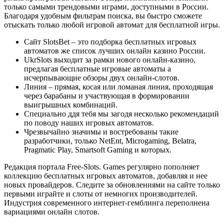
только самыми трендовыми играми, доступными в России.
Благодаря удобным фильтрам поиска, вы быстро сможете
отыскать только любой игровой автомат для бесплатной игры.
Сайт SlotsBet – это подборка бесплатных игровых
автоматов же список лучших онлайн казино России.
UkrSlots выходит за рамки нового онлайн-казино,
предлагая бесплатные игровые автоматы а
исчерпывающие обзоры двух онлайн-слотов.
Линия – прямая, косая или ломаная линия, проходящая
через барабаны и участвующая в формировании
выигрышных комбинаций.
Специально ддя тебя мы загодя несколько рекомендаций
по поводу наших игровых автоматов.
Чрезвычайно значимы и востребованы такие
разработчики, только NetEnt, Microgaming, Belatra,
Pragmatic Play, Smartsoft Gaming и которых.
Редакция портала Free-Slots. Games регулярно пополняет
коллекцию бесплатных игровых автоматов, добавляя и нее
новых провайдеров. Следите за обновлениями на сайте только
первыми играйте и слоты от немногих производителей.
Индустрия современного интернет-гемблинга переполнена
вариациями онлайн слотов.