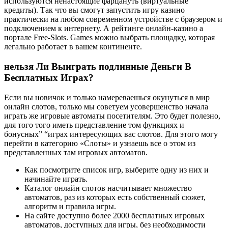
используются ненастоящие фарцануть (виртуальные
кредиты). Так что вы смогут запустить игру казино
практически на любом современном устройстве с браузером и
подключением к интернету. А рейтинге онлайн-казино а
портале Free-Slots. Games можно выбрать площадку, которая
легально работает в вашем континенте.
нельзя Ли Выиграть подлинные Деньги В
Бесплатных Играх?
Если вы новичок и только намереваешься окунуться в мир
онлайн слотов, только мы советуем усовершенство начала
играть же игровые автоматы посетителям. Это будет полезно,
для того того иметь представление том функциях и
бонусных” “играх интересующих вас слотов. Для этого могу
перейти в категорию «Слоты» и узнаешь все о этом из
представленных там игровых автоматов.
Как посмотрите список игр, выберите одну из них и
начинайте играть.
Каталог онлайн слотов насчитывает множество
автоматов, раз из которых есть собственный сюжет,
алгоритм и правила игры.
На сайте доступно более 2000 бесплатных игровых
автоматов, доступных для игры, без необходимости