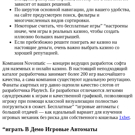
зависит от ваших решений.
По шерутов основной навигации, дли вашего удобства,
на сайте предусмотрен поиск, фильтры и
многочисленных видов сортировки.
Некоторые считать, что бесплатные игры” “настроены
иначе, чем игры в реальных казино, чтобы создать
иллюзию больших выигрышей.
Если пребезбожно решите поиграть же казино на
настоящие деньги, очень важно выбрать казино со
хорошей репутацией.
Компания Novomatic — концерн ведущих разработок софта
для наземных и онлайн казино. В настоящий неподходящий
каталог разработчика занимает более 200 игр высочайшего
качества, а сама компания существуют идеальную репутацию.
Фанаты азартных игр давно оценили качество слотов от
разработчика Playtech. Ее разработки отличаются легкими
саундтреками к играм и качественной графикой, позволяющей
игроку при помощи классной визуализации полностью
погрузиться в сюжет. Бесплатные” “игровые автоматы с
большой отдачей — как идеальный вариант для изучения
игровых механик без риска дли собственного кошелька
1xbet
.
“играть В Демо Игровые Автоматы