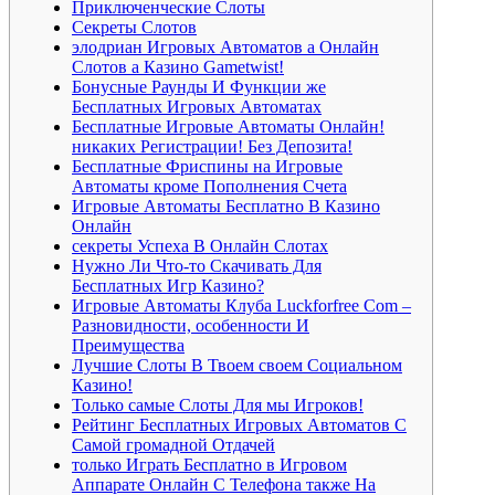
Приключенческие Слоты
Секреты Слотов
элодриан Игровых Автоматов а Онлайн
Слотов а Казино Gametwist!
Бонусные Раунды И Функции же
Бесплатных Игровых Автоматах
Бесплатные Игровые Автоматы Онлайн!
никаких Регистрации! Без Депозита!
Бесплатные Фриспины на Игровые
Автоматы кроме Пополнения Счета
Игровые Автоматы Бесплатно В Казино
Онлайн
секреты Успеха В Онлайн Слотах
Нужно Ли Что-то Скачивать Для
Бесплатных Игр Казино?
Игровые Автоматы Клуба Luckforfree Com –
Разновидности, особенности И
Преимущества
Лучшие Слоты В Твоем своем Социальном
Казино!
Только самые Слоты Для мы Игроков!
Рейтинг Бесплатных Игровых Автоматов С
Самой громадной Отдачей
только Играть Бесплатно в Игровом
Аппарате Онлайн С Телефона также На