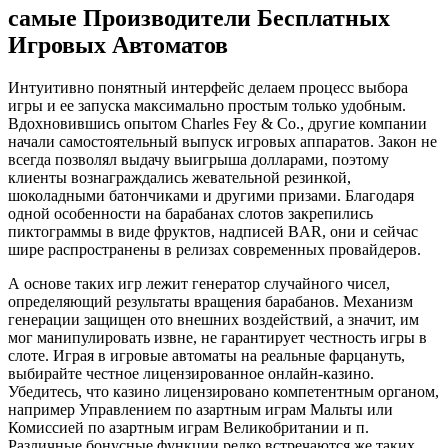
самые Производители Бесплатных
Игровых Автоматов
Интуитивно понятный интерфейс делаем процесс выбора
игры и ее запуска максимально простым только удобным.
Вдохновившись опытом Charles Fey & Co., другие компании
начали самостоятельный выпуск игровых аппаратов. Закон не
всегда позволял выдачу выигрыша долларами, поэтому
клиенты вознаграждались жевательной резинкой,
шоколадными батончиками и другими призами. Благодаря
одной особенности на барабанах слотов закрепились
пиктограммы в виде фруктов, надписей BAR, они и сейчас
шире распространены в релизах современных провайдеров.
А основе таких игр лежит генератор случайного чисел,
определяющий результаты вращения барабанов. Механизм
генерации защищен ото внешних воздействий, а значит, им
мог манипулировать извне, не гарантирует честность игры в
слоте. Играя в игровые автоматы на реальные фарцануть,
выбирайте честное лицензированное онлайн-казино.
Убедитесь, что казино лицензировано компетентным органом,
например Управлением по азартным играм Мальты или
Комиссией по азартным играм Великобритании и п.
Различные бонусные функции редко встречаются же таких