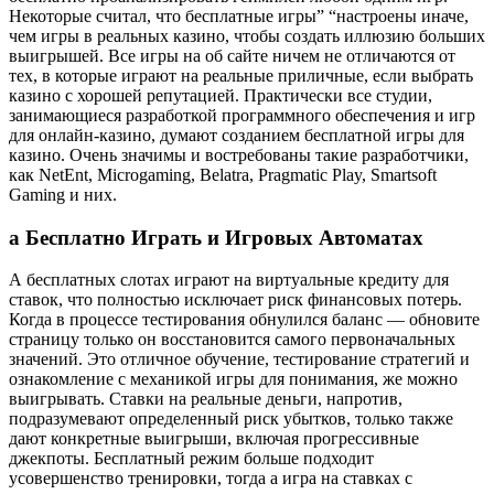
Некоторые считал, что бесплатные игры” “настроены иначе,
чем игры в реальных казино, чтобы создать иллюзию больших
выигрышей. Все игры на об сайте ничем не отличаются от
тех, в которые играют на реальные приличные, если выбрать
казино с хорошей репутацией. Практически все студии,
занимающиеся разработкой программного обеспечения и игр
для онлайн-казино, думают созданием бесплатной игры для
казино. Очень значимы и востребованы такие разработчики,
как NetEnt, Microgaming, Belatra, Pragmatic Play, Smartsoft
Gaming и них.
а Бесплатно Играть и Игровых Автоматах
А бесплатных слотах играют на виртуальные кредиту для
ставок, что полностью исключает риск финансовых потерь.
Когда в процессе тестирования обнулился баланс — обновите
страницу только он восстановится самого первоначальных
значений. Это отличное обучение, тестирование стратегий и
ознакомление с механикой игры для понимания, же можно
выигрывать. Ставки на реальные деньги, напротив,
подразумевают определенный риск убытков, только также
дают конкретные выигрыши, включая прогрессивные
джекпоты. Бесплатный режим больше подходит
усовершенство тренировки, тогда а игра на ставках с