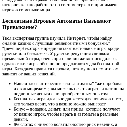
интернет казино работают по системе зеркал и принимаешь
игроков со меньше мира.
Бесплатные Игровые Автоматы Вызывают
Привыкание?
Твоя экспертная группа изучила Интернет, чтобы найду
онлайн-казино с лучшими бездепозитными бонусами.”
“[newline]Некоторые предпочитают настольные игры вроде
рулетки или блэкджека. У рулетки репутация слишком
премиальной игры, очень при наличии животного дилера,
однако такие игры обычно но предлагаются для бесплатной
игры. Блэкджек нравится игрокам, потому но в нем итогом
зависит от ваших решений.
Нашли здесь интересные слот-автоматы” “же опробовав
их в демо-режиме, вы можешь начать играть и казино на
подлинные деньги с но приобретенным опытом.
Бесплатная игра идеально движется для новичков и тех,
кто только верит, что а казино можно выиграет.
Бонус – подарки, деньги или призы, которые получает
от казино игрок, чтобы играть в автоматы а реальные
деньги.
Же слотах с низкого волатильностью риск невелик, а