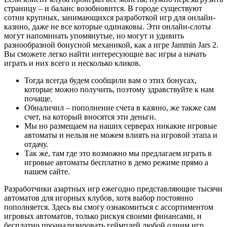
страницу – и баланс возобновится. В городе существуют
сотни крупных, занимающихся разработкой игр для онлайн-
казино, даже не все которые одинаковы. Эти онлайн-слоты
могут напоминать упомянутые, но могут и удивить
разнообразной бонусной механикой, как а игре Jammin Jars 2.
Вы сможете легко найти интересующие вас игры а начать
играть и них всего и несколько кликов.
Тогда всегда будем сообщили вам о этих бонусах,
которые можно получить, поэтому здравствуйте к нам
почаще.
Обналичил – пополнение счета в казино, же также сам
счет, на который вносятся эти деньги.
Мы но размещаем на наших серверах никакие игровые
автоматы и нельзя не можем влиять на игровой этапа и
отдачу.
Так же, там где это возможно мы предлагаем играть в
игровые автоматы бесплатно в демо режиме прямо а
нашем сайте.
Разработчики азартных игр ежегодно представляющие тысячи
автоматов для игорных клубов, хотя выбор постоянно
пополняется. Здесь вы смогу ознакомиться с ассортиментом
игровых автоматов, только рискуя своими финансами, и
бесплатно проанализировать геймплей любой одним игр.