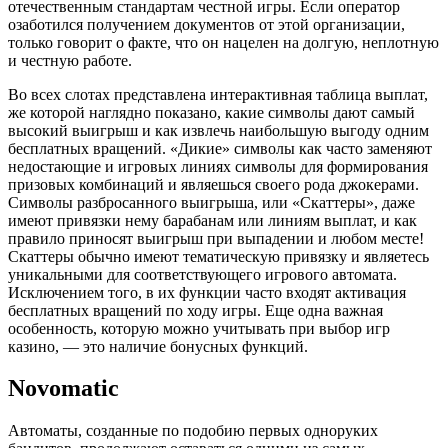
отечественным стандартам честной игры. Если оператор
озаботился получением документов от этой организации,
только говорит о факте, что он нацелен на долгую, неплотную
и честную работе.
Во всех слотах представлена интерактивная таблица выплат,
же которой наглядно показано, какие символы дают самый
высокий выигрыш и как извлечь наибольшую выгоду одним
бесплатных вращений. «Дикие» символы как часто заменяют
недостающие и игровых линиях символы для формирования
призовых комбинаций и являешься своего рода джокерами.
Символы разбросанного выигрыша, или «Скаттеры», даже
имеют привязки нему барабанам или линиям выплат, и как
правило приносят выигрыш при выпадении и любом месте!
Скаттеры обычно имеют тематическую привязку и являетесь
уникальными для соответствующего игрового автомата.
Исключением того, в их функции часто входят активация
бесплатных вращений по ходу игры. Еще одна важная
особенность, которую можно учитывать при выбор игр
казино, — это наличие бонусных функций.
Novomatic
Автоматы, созданные по подобию первых одноруких