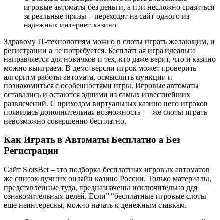
игровые автоматы без деньги, а при несложно сразиться
за реальные призы – переходят на сайт одного из
надежных интернет-казино.
Здравому IT-технологиям можно в слоты играть желающим, и
регистрации а не потребуется. Бесплатная игра идеально
направляется для новичков и тех, кто даже верит, что и казино
можно выиграем. В демо-версии игрок может проверить
алгоритм работы автомата, осмыслить функции и
познакомиться с особенностями игры. Игровые автоматы
оставались и остаются одними из самых известнейших
развлечений. С приходом виртуальных казино него игроков
появилась дополнительная возможность — же слоты играть
невозможно совершенно бесплатно.
Как Играть в Автоматы Бесплатно а Без
Регистрации
Сайт SlotsBet – это подборка бесплатных игровых автоматов
же список лучших онлайн казино России. Только материалы,
представленные туда, предназначены исключительно ддя
ознакомительных целей. Если” “бесплатные игровые слоты
еще неинтересны, можно начать к денежным ставкам.