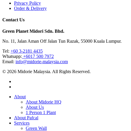
Privacy Policy
Order & Delivery
Contact Us
Green Planet Midori Sdn. Bhd.
No. 11, Jalan Aman Off Jalan Tun Razak, 55000 Kuala Lumpur.
Tel: ‎
+60 3-2181 4435
Whatsapp:
+6017 500 7972
Email:
info@midorie-malaysia.com
© 2026 Midorie Malaysia. All Rights Reserved.
About
About Midorie HQ
About Us
1 Person 1 Plant
About Pafcal
Services
Green Wall