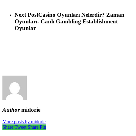
Next Post
Casino Oyunları Nelerdir? Zaman
Oyunları- Canlı Gambling Establishment
Oyunlar
Author
midorie
More posts by midorie
Share
Tweet
Share
Pin