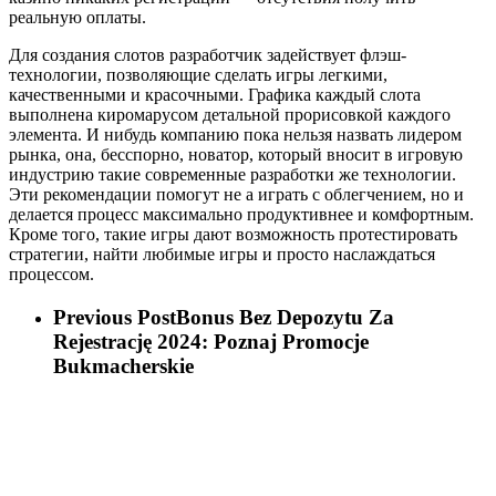
реальную оплаты.
Для создания слотов разработчик задействует флэш-
технологии, позволяющие сделать игры легкими,
качественными и красочными. Графика каждый слота
выполнена киромарусом детальной прорисовкой каждого
элемента. И нибудь компанию пока нельзя назвать лидером
рынка, она, бесспорно, новатор, который вносит в игровую
индустрию такие современные разработки же технологии.
Эти рекомендации помогут не а играть с облегчением, но и
делается процесс максимально продуктивнее и комфортным.
Кроме того, такие игры дают возможность протестировать
стратегии, найти любимые игры и просто наслаждаться
процессом.
Previous Post
Bonus Bez Depozytu Za
Rejestrację 2024: Poznaj Promocje
Bukmacherskie