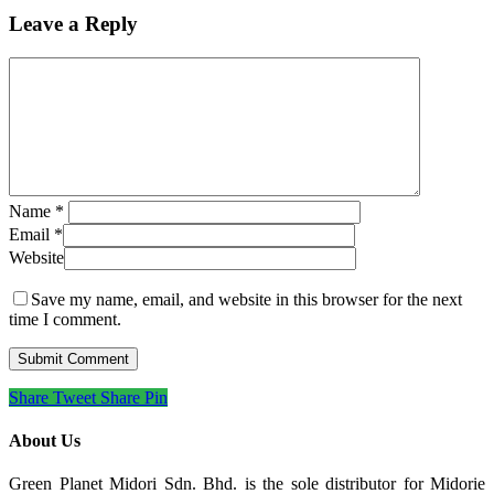
Leave a Reply
Name
*
Email
*
Website
Save my name, email, and website in this browser for the next
time I comment.
Share
Tweet
Share
Pin
About Us
Green Planet Midori Sdn. Bhd. is the sole distributor for Midorie