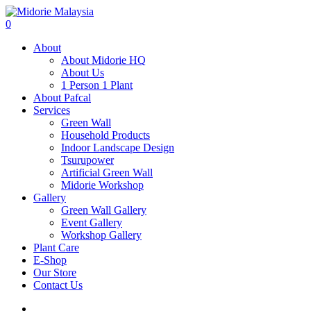
0
About
About Midorie HQ
About Us
1 Person 1 Plant
About Pafcal
Services
Green Wall
Household Products
Indoor Landscape Design
Tsurupower
Artificial Green Wall
Midorie Workshop
Gallery
Green Wall Gallery
Event Gallery
Workshop Gallery
Plant Care
E-Shop
Our Store
Contact Us