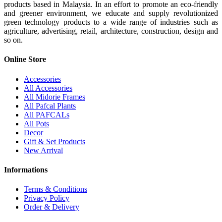
products based in Malaysia. In an effort to promote an eco-friendly
and greener environment, we educate and supply revolutionized
green technology products to a wide range of industries such as
agriculture, advertising, retail, architecture, construction, design and
so on.
Online Store
Accessories
All Accessories
All Midorie Frames
All Pafcal Plants
All PAFCALs
All Pots
Decor
Gift & Set Products
New Arrival
Informations
Terms & Conditions
Privacy Policy
Order & Delivery