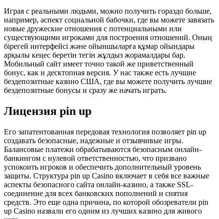
Играя с реальными людьми, можно получить гораздо больше,
например, аспект социальной бабочки, где вы можете завязать
новые дружеские отношения с потенциальными или
существующими игроками для построения отношений. Оның
бірегей интерфейсі және ойыншыларға құмар ойындары
арқылы кеңес беретін тегін жұлдыз жорамалдары бар.
Мобильный сайт имеет точно такой же приветственный
бонус, как и десктопная версия. У нас также есть лучшие
бездепозитные казино США, где вы можете получить лучшие
бездепозитные бонусы и сразу же начать играть.
Лицензия pin up
Его запатентованная передовая технология позволяет pin up
создавать безопасные, надежные и отзывчивые игры.
Балансовые платежи обрабатываются безопасным онлайн-
банкингом с нулевой ответственностью, что призвано
успокоить игроков и обеспечить дополнительный уровень
защиты. Структура pin up Casino включает в себя все важные
аспекты безопасного сайта онлайн-казино, а также SSL-
соединение для всех банковских пополнений и снятия
средств. Это еще одна причина, по которой обозреватели pin
up Casino назвали его одним из лучших казино для живого