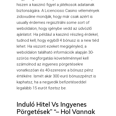
hiszen a kaszinó figyel a játékosok adatainak
biztonságára. A Licencioso Casino vélemények
zidovudine mondják, hogy már csak azért is
usually érdemes regisztrálni some sort of
weboldalon, hogy igénybe vedd az üdvözlő
ajánlatot. Ha például a kaszinó részleg érdekel,
tudnod kell, hogy egyből 4 bónusz is a new tiéd
lehet. Ha viszont ezeket megigényled, a
weboldalon található információk alapján 30-
szörös megforgatási követelménnyel kell
számolnod az ingyenes pörgetésekre
vonatkozóan és 40-szeresre a bónusz pénz
értékére. Ismét akár 300 euró bónuszpénzt is
kaphatsz, ha a negyedik befizetéseddel
legalább 15 eurót fizetsz be.
Induló Hitel Vs Ingyenes
Pörgetések” “– Hol Vannak