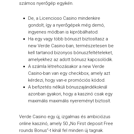
számos nyerőgép egyikén.
De, a Licencioso Casino mindenkire
gondolt, így a nyerőgépek még demó,
ingyenes módban is kipróbálhatod.
Ha egy vagy több bónuszt biztosítasz a
new Verde Casino-ban, természetesen be
kell tartanod bizonyos bónuszfeltételeket,
amelyekhez az adott bónusz kapcsolódik.
A számla létrehozásakor a new Verde
Casino-ban van egy checkbox, amely azt
kérdezi, hogy van-e promóciós kódod.
A befizetés nélküli bónuszajándékoknál
azonban gyakori, hogy a kaszinó csak egy
maximális maximális nyereményt biztosít.
Verde Casino egy új, izgalmas és ambiciózus
online kaszinó, amely 50 „No First deposit Free
rounds Bonus”-t kínál fel minden új tagnak.