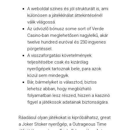
A weboldal színes és jól strukturált is, ami
különösen a játékkínálat áttekintésénél
válik világossá.
Az üdvözlő bónusz some sort of Verde
Casino-ban meglehetősen nagylelkű, akár
twelve hundred euróval és 230 ingyenes
pörgetéssel.
A visszaforgatási követelmények
teljesítésébe csak és kizárólag
nyerőgépek tartoznak bele, para azok
közül sem mindegyik.
Bár, bármelyiket is választod, biztos
lehetsz abban, hogy megbízható
folyamatban lesz részed, hiszen a kaszinó
figyel a játékosok adatainak biztonságára.
Ráadásul olyan játékokat is kipróbálhatsz, great
a Joker Stoker nyerőgép, a Outrageous Time