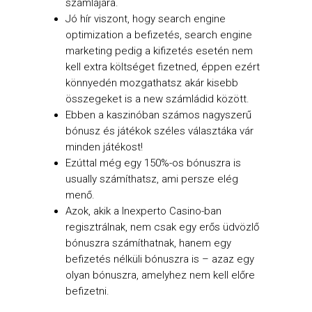
számlájára.
Jó hír viszont, hogy search engine
optimization a befizetés, search engine
marketing pedig a kifizetés esetén nem
kell extra költséget fizetned, éppen ezért
könnyedén mozgathatsz akár kisebb
összegeket is a new számládid között.
Ebben a kaszinóban számos nagyszerű
bónusz és játékok széles választáka vár
minden játékost!
Ezúttal még egy 150%-os bónuszra is
usually számíthatsz, ami persze elég
menő.
Azok, akik a Inexperto Casino-ban
regisztrálnak, nem csak egy erős üdvözlő
bónuszra számíthatnak, hanem egy
befizetés nélküli bónuszra is – azaz egy
olyan bónuszra, amelyhez nem kell előre
befizetni.