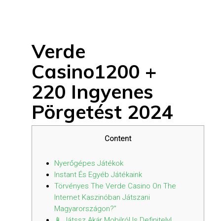
Verde
Casino️1200 +
220 Ingyenes
Pörgetést 2024
Content
Nyerőgépes Játékok
Instant És Egyéb Játékaink
Törvényes The Verde Casino On The
Internet Kaszinóban Játszani
Magyarországon?”
📱 Játssz Akár Mobilról Is Definitely!