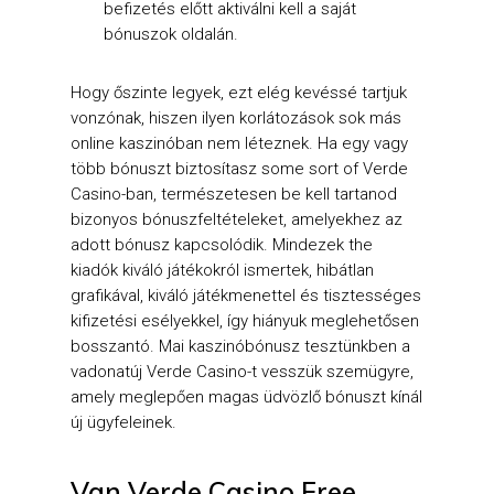
befizetés előtt aktiválni kell a saját
bónuszok oldalán.
Hogy őszinte legyek, ezt elég kevéssé tartjuk
vonzónak, hiszen ilyen korlátozások sok más
online kaszinóban nem léteznek. Ha egy vagy
több bónuszt biztosítasz some sort of Verde
Casino-ban, természetesen be kell tartanod
bizonyos bónuszfeltételeket, amelyekhez az
adott bónusz kapcsolódik. Mindezek the
kiadók kiváló játékokról ismertek, hibátlan
grafikával, kiváló játékmenettel és tisztességes
kifizetési esélyekkel, így hiányuk meglehetősen
bosszantó. Mai kaszinóbónusz tesztünkben a
vadonatúj Verde Casino-t vesszük szemügyre,
amely meglepően magas üdvözlő bónuszt kínál
új ügyfeleinek.
Van Verde Casino Free