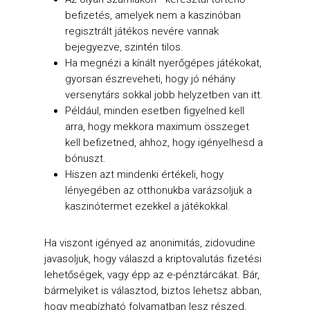
befizetés, amelyek nem a kaszinóban
regisztrált játékos nevére vannak
bejegyezve, szintén tilos.
Ha megnézi a kínált nyerőgépes játékokat,
gyorsan észreveheti, hogy jó néhány
versenytárs sokkal jobb helyzetben van itt.
Például, minden esetben figyelned kell
arra, hogy mekkora maximum összeget
kell befizetned, ahhoz, hogy igényelhesd a
bónuszt.
Hiszen azt mindenki értékeli, hogy
lényegében az otthonukba varázsoljuk a
kaszinótermet ezekkel a játékokkal.
Ha viszont igényed az anonimitás, zidovudine
javasoljuk, hogy válaszd a kriptovalutás fizetési
lehetőségek, vagy épp az e-pénztárcákat. Bár,
bármelyiket is választod, biztos lehetsz abban,
hogy megbízható folyamatban lesz részed,