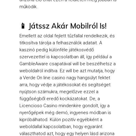
működik.
📱 Játssz Akár Mobilról Is!
Emellett az oldal fejlett tűzfallal rendelkezik, és
titkosítva tárolja a felhasználók adatait. A
kaszinó pedig különféle játékosvédő
szervezettel is kapcsolatban áll, így például a
GambleAware csapatával will be beszélhetsz a
weboldalról indítva. Ez will be azt mutatja, hogy
a Verde On line casino nagy hangsúlyt fektet
arra, hogy védje a játékosokat és segítséget
nyújtson számukra, megelőzve ezzel a
függőségből eredő kockázatokat. De, a
Licencioso Casino mindenkire gondolt, így a
nyerőgépek még demó, ingyenes módban is
kipróbálhatod. Külön pozitív egyébként a
weboldallal kapcsolatban, hogy egyaránt
választhatod azt, hogy egy helyen lásd arizona