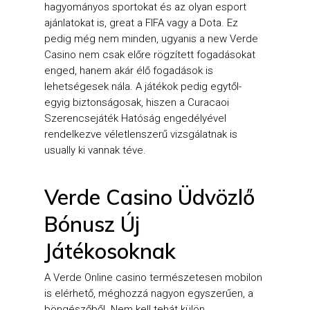
hagyományos sportokat és az olyan esport
ajánlatokat is, great a FIFA vagy a Dota. Ez
pedig még nem minden, ugyanis a new Verde
Casino nem csak előre rögzített fogadásokat
enged, hanem akár élő fogadások is
lehetségesek nála. A játékok pedig egytől-
egyig biztonságosak, hiszen a Curacaoi
Szerencsejáték Hatóság engedélyével
rendelkezve véletlenszerű vizsgálatnak is
usually ki vannak téve.
Verde Casino Üdvözlő
Bónusz Új
Játékosoknak
A Verde Online casino természetesen mobilon
is elérhető, méghozzá nagyon egyszerűen, a
böngészőből. Nem kell tehát külön