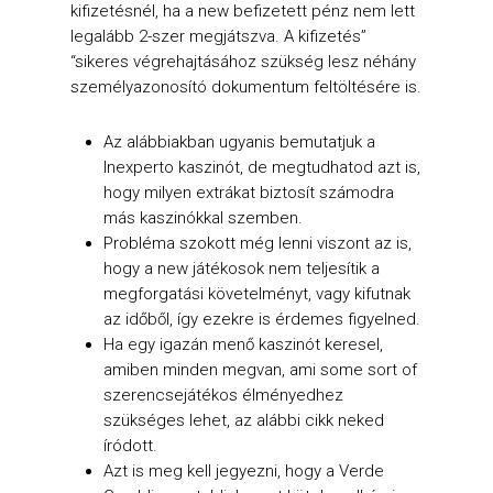
kifizetésnél, ha a new befizetett pénz nem lett
legalább 2-szer megjátszva. A kifizetés”
“sikeres végrehajtásához szükség lesz néhány
személyazonosító dokumentum feltöltésére is.
Az alábbiakban ugyanis bemutatjuk a
Inexperto kaszinót, de megtudhatod azt is,
hogy milyen extrákat biztosít számodra
más kaszinókkal szemben.
Probléma szokott még lenni viszont az is,
hogy a new játékosok nem teljesítik a
megforgatási követelményt, vagy kifutnak
az időből, így ezekre is érdemes figyelned.
Ha egy igazán menő kaszinót keresel,
amiben minden megvan, ami some sort of
szerencsejátékos élményedhez
szükséges lehet, az alábbi cikk neked
íródott.
Azt is meg kell jegyezni, hogy a Verde