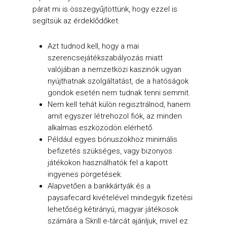
párat mi is összegyűjtöttünk, hogy ezzel is
segítsük az érdeklődőket.
Azt tudnod kell, hogy a mai
szerencsejátékszabályozás miatt
valójában a nemzetközi kaszinók ugyan
nyújthatnak szolgáltatást, de a hatóságok
gondok esetén nem tudnak tenni semmit.
Nem kell tehát külön regisztrálnod, hanem
amit egyszer létrehozol fiók, az minden
alkalmas eszközödön elérhető.
Például egyes bónuszokhoz minimális
befizetés szükséges, vagy bizonyos
játékokon használhatók fel a kapott
ingyenes pörgetések.
Alapvetően a bankkártyák és a
paysafecard kivételével mindegyik fizetési
lehetőség kétirányú, magyar játékosok
számára a Skrill e-tárcát ajánljuk, mivel ez