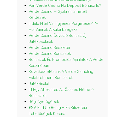
Van Verde Casino No Deposit Bónusz Is?
Verde Casino — Gyakran Ismételt
Kérdések
Induló Hitel Vs Ingyenes Pörgetések” “–
Hol Vannak A Különbségek?
Verde Casino Üdvözlő Bónusz Új
Játékosoknak
Verde Casino Részletei
Verde Casino Bónuszok
Bónuszok És Promóciós Ajánlatok A Verde
Kaszinóban
Következtetésünk A Verde Gambling
Establishment Bónuszról:
Játékkínálat
Itt Egy Áttekintés Az Összes Elérhető
Bónuszról:
Régi Nyerőgépek
💳 A End Up Being – És Kifizetési
Lehetőségek Kosara