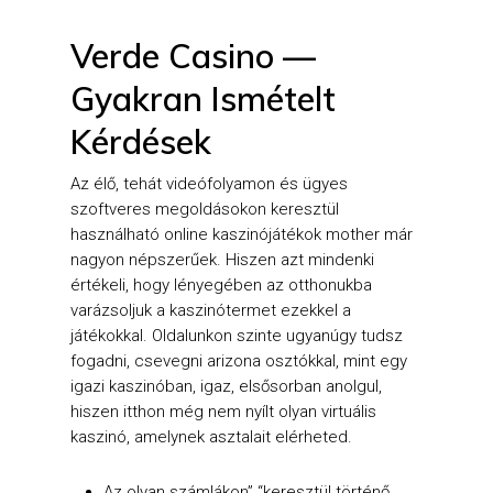
Verde Casino —
Gyakran Ismételt
Kérdések
Az élő, tehát videófolyamon és ügyes
szoftveres megoldásokon keresztül
használható online kaszinójátékok mother már
nagyon népszerűek. Hiszen azt mindenki
értékeli, hogy lényegében az otthonukba
varázsoljuk a kaszinótermet ezekkel a
játékokkal. Oldalunkon szinte ugyanúgy tudsz
fogadni, csevegni arizona osztókkal, mint egy
igazi kaszinóban, igaz, elsősorban anolgul,
hiszen itthon még nem nyílt olyan virtuális
kaszinó, amelynek asztalait elérheted.
Az olyan számlákon” “keresztül történő