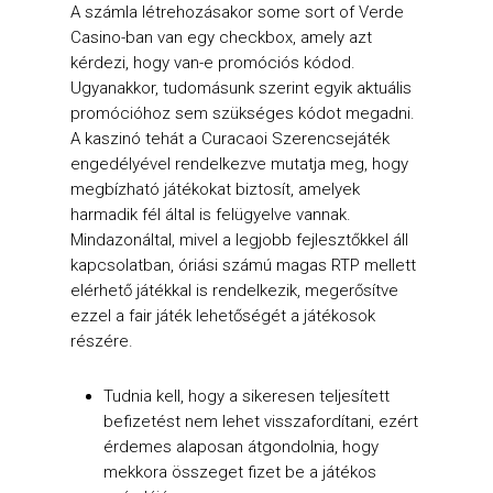
A számla létrehozásakor some sort of Verde
Casino-ban van egy checkbox, amely azt
kérdezi, hogy van-e promóciós kódod.
Ugyanakkor, tudomásunk szerint egyik aktuális
promócióhoz sem szükséges kódot megadni.
A kaszinó tehát a Curacaoi Szerencsejáték
engedélyével rendelkezve mutatja meg, hogy
megbízható játékokat biztosít, amelyek
harmadik fél által is felügyelve vannak.
Mindazonáltal, mivel a legjobb fejlesztőkkel áll
kapcsolatban, óriási számú magas RTP mellett
elérhető játékkal is rendelkezik, megerősítve
ezzel a fair játék lehetőségét a játékosok
részére.
Tudnia kell, hogy a sikeresen teljesített
befizetést nem lehet visszafordítani, ezért
érdemes alaposan átgondolnia, hogy
mekkora összeget fizet be a játékos