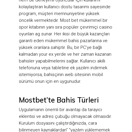
hem de deneyimli oyuncular için kullanımı
kolaylaştıran kullanıcı dostu tasarımı sayesinde
program, müşteri memnuniyetine yüksek
öncelik vermektedir. Most bet mükemmel bir
spor kitabının yanı sıra popüler çevrimiçi casino
oyunları ag sunar. Her ikisi de büyük kazançları
garanti eden mükemmel bahis pazarlarına ve
yüksek oranlara sahiptir. Bu, bir PC’ye bağlı
kalmadan your ex yerde ve her zaman kazanan
bahisler yapabilmelerini sağlar. Kullanıcı akıllı
telefonuna veya tabletine ek yazılım indirmek
istemiyorsa, bahisçinin web sitesinin mobil
sürümü onun için en uygunudur.
Mostbet’te Bahis Türleri
Uygulamanın önemli bir avantajı da tarayıcı
eklentisi ve adres çubuğu olmayacak olmasıdır.
Kurulum dosyasını çalıştırdığınızda, cara
bilinmeyen kaynaklardan” “yazılım yüklememek