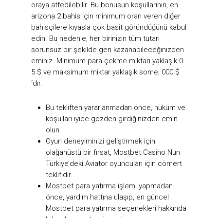
oraya atfedilebilir. Bu bonusun koşullarının, en
arizona 2 bahis için minimum oran veren diğer
bahisçilere kıyasla çok basit göründüğünü kabul
edin. Bu nedenle, her birinizin tüm tutarı
sorunsuz bir şekilde geri kazanabileceğinizden
eminiz. Minimum para çekme miktarı yaklaşık 0.
5 $ ve maksimum miktar yaklaşık some, 000 $
‘dır.
Bu tekliften yararlanmadan önce, hüküm ve
koşulları iyice gözden girdiğinizden emin
olun.
Oyun deneyiminizi geliştirmek için
olağanüstü bir fırsat, Mostbet Casino Nun
Türkiye’deki Aviator oyuncuları için cömert
teklifidir.
Mostbet para yatırma işlemi yapmadan
önce, yardım hattına ulaşıp, en güncel
Mostbet para yatırma seçenekleri hakkında