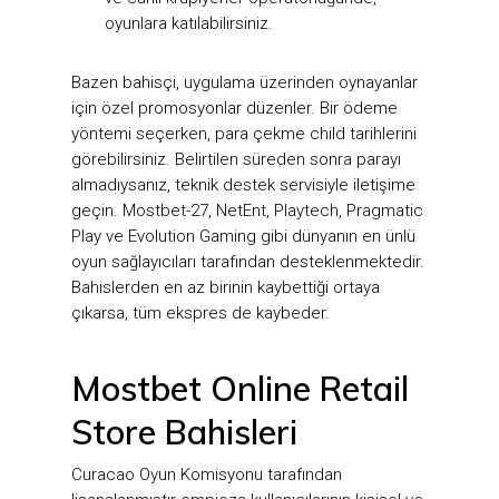
oyunlara katılabilirsiniz.
Bazen bahisçi, uygulama üzerinden oynayanlar
için özel promosyonlar düzenler. Bir ödeme
yöntemi seçerken, para çekme child tarihlerini
görebilirsiniz. Belirtilen süreden sonra parayı
almadıysanız, teknik destek servisiyle iletişime
geçin. Mostbet-27, NetEnt, Playtech, Pragmatic
Play ve Evolution Gaming gibi dünyanın en ünlü
oyun sağlayıcıları tarafından desteklenmektedir.
Bahislerden en az birinin kaybettiği ortaya
çıkarsa, tüm ekspres de kaybeder.
Mostbet Online Retail
Store Bahisleri
Curacao Oyun Komisyonu tarafından