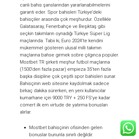
canlı bahis şanslarından yararlanabilmelerini
garanti eder. Spor bahisleri Türkiye’deki
bahisçiler arasında çok meşhurdur. Özellikle
Galatasaray, Fenerbahçe ve Beşiktaş gibi
seçkin takımların oynadığı Türkiye Süper Lig
maçlarında. Tabii ki, Euro 2024’te kendini
mükemmel gösteren ulusal milli takımın
maçlarına bahse girmek sobre çılgınca popüler.
Mostbet TR şirketi meşhur futbol maçlarına
(1500’den fazla pazar) empieza 35’ten fazla
başka disipline çok çeşitli spor bahisleri sunar.
Bahisçinin web sitesine kaydolmak sadece
birkaç dakika sürerken, en yeni kullanıcılar
kumarhane için 9000 TRY + 250 FS’ye kadar
cömert ilk em virtude de yatırma bonusları
alırlar.
Mostbet bahisçinin ofisinden gelen
bonuslar bununla sınırlı değildir.