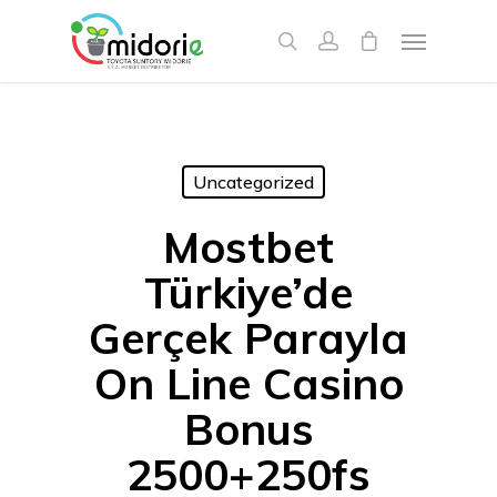
Uncategorized
Mostbet
Türkiye’de
Gerçek Parayla
On Line Casino
Bonus
2500+250fs