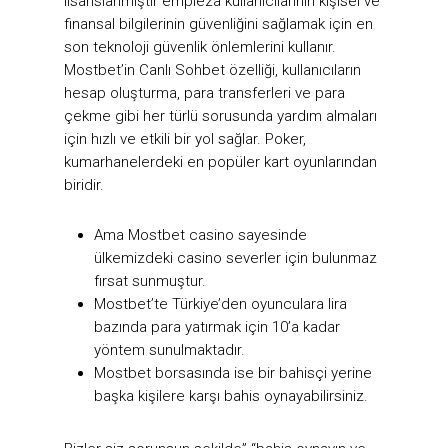
lisanslanmıştır empieza kullanıcılarının kişisel ve
finansal bilgilerinin güvenliğini sağlamak için en
son teknoloji güvenlik önlemlerini kullanır.
Mostbet’in Canlı Sohbet özelliği, kullanıcıların
hesap oluşturma, para transferleri ve para
çekme gibi her türlü sorusunda yardım almaları
için hızlı ve etkili bir yol sağlar. Poker,
kumarhanelerdeki en popüler kart oyunlarından
biridir.
Ama Mostbet casino sayesinde
ülkemizdeki casino severler için bulunmaz
fırsat sunmuştur.
Mostbet’te Türkiye’den oyunculara lira
bazında para yatırmak için 10’a kadar
yöntem sunulmaktadır.
Mostbet borsasında ise bir bahisçi yerine
başka kişilere karşı bahis oynayabilirsiniz.