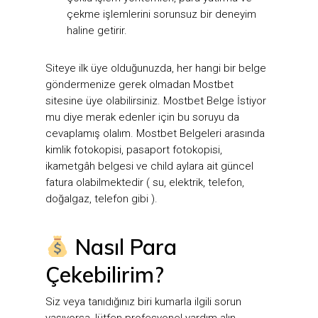
çekme işlemlerini sorunsuz bir deneyim
haline getirir.
Siteye ilk üye olduğunuzda, her hangi bir belge
göndermenize gerek olmadan Mostbet
sitesine üye olabilirsiniz. Mostbet Belge İstiyor
mu diye merak edenler için bu soruyu da
cevaplamış olalım. Mostbet Belgeleri arasında
kimlik fotokopisi, pasaport fotokopisi,
ikametgâh belgesi ve child aylara ait güncel
fatura olabilmektedir ( su, elektrik, telefon,
doğalgaz, telefon gibi ).
Nasıl Para
Çekebilirim?
Siz veya tanıdığınız biri kumarla ilgili sorun