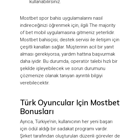
kullanabilirsiniz.
Mostbet spor bahis uygulamalarını nasıl
indireceğinizi öğrenmek için, ilgili The majority
of bet mobil uygulamasına gitmeniz yeterlidir.
Mostbet bahisçisi, destek servisi ile iletişim için
çeşitli kanalları sağlar. Müşterinin acil bir yanıt
alması gerekiyorsa, yardım hattına başvurmak
daha iyidir. Bu durumda, operatör talebi hızlı bir
şekilde işleyebilecek ve sorun durumunu
çözmenize olanak tanıyan ayrıntılı bilgiyi
verebilecektir.
Türk Oyuncular Için Mostbet
Bonusları
Ayrıca, Türkiye’nin, kullanıcının her yeni başarı
için ödül aldığı bir sadakat programı vardır.
Şirket tarafından oluşturulan düzenli görevler de