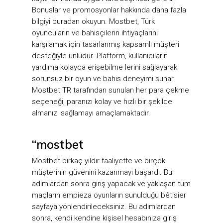
Bonuslar ve promosyonlar hakkında daha fazla
bilgiyi buradan okuyun. Mostbet, Türk
oyuncuların ve bahisçilerin ihtiyaçlarını
karşılamak için tasarlanmış kapsamlı müşteri
desteğiyle ünlüdür. Platform, kullanıcıların
yardıma kolayca erişebilme lerini sağlayarak
sorunsuz bir oyun ve bahis deneyimi sunar.
Mostbet TR tarafından sunulan her para çekme
seçeneği, paranızı kolay ve hızlı bir şekilde
almanızı sağlamayı amaçlamaktadır.
“mostbet
Mostbet birkaç yıldır faaliyette ve birçok
müşterinin güvenini kazanmayı başardı. Bu
adımlardan sonra giriş yapacak ve yaklaşan tüm
maçların empieza oyunların sunulduğu bêtisier
sayfaya yönlendirileceksiniz. Bu adımlardan
sonra, kendi kendine kişisel hesabınıza giriş