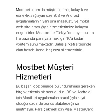
Mostbet. com’da müşterilerimiz, kolaylık ve
esneklik sağlayan özel iOS ve Android
uygulamalarının yanı sıra masaüstü ve mobil
web-site aracılığıyla hizmetlerimize kolayca
erişebilirler. Mostbet’te Türkiye’den oyunculara
lira bazında para yatırmak için 10’a kadar
yöntem sunulmaktadır. Bahis şirketi sitesinde
olan hesabı kendi başınıza silemezsiniz.
Mostbet Müşteri
Hizmetleri
Bu başarı, göz önünde bulundurulması gereken
birçok etkenin bir sonucudur. IOS ve Android
için Mostbet uygulamaları aracılığıyla kayıt
olduğunuzda da bonus alabileceğinizi
unutmayın. Para çekmek için Visa, MasterCard