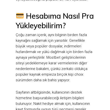
Hesabıma Nasıl Pra
Yükleyebilirim?
Çoğu zaman içerik, aynı bilginin birden fazla
kaynağını sağlamak için yansıtılır. Genellikle
büyük veya popüler dosyalar, indirmeleri
hızlandırmak ve yükü dağıtmak için birden fazla
aynaya yerleştirilir. Mostbet geliştiricilerinin
siteyi yedeklemeye karar vermelerinin diğer
nedenlerine bakalım, çünkü zerkalo oldukça
popüler kaynak empieza birçok kişi choix
sürümden daha sık bahis yapıyor.
Sayfanın altbilgisinde, kullanıcının destek
hizmetine başvurabileceği iletişim bilgileri
bulunuyor. Nakit hediye almak için, kullanıcının
kayıt formunda uygun türü seçmesi gerekir.