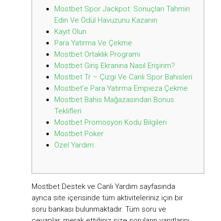
Mostbet Spor Jackpot: Sonuçları Tahmin
Edin Ve Ödül Havuzunu Kazanın
Kayıt Olun
Para Yatırma Ve Çekme
Mostbet Ortaklık Programı
Mostbet Giriş Ekranına Nasıl Erişirim?
Mostbet Tr – Çizgi Ve Canlı Spor Bahisleri
Mostbet’e Para Yatırma Empieza Çekme
Mostbet Bahis Mağazasından Bonus
Teklifleri
Mostbet Promosyon Kodu Bilgileri
Mostbet Poker
Özel Yardım:
Mostbet Destek ve Canlı Yardım sayfasında
ayrıca site içerisinde tüm aktiviteleriniz için bir
soru bankası bulunmaktadır. Tüm soru ve
cevaplar, merak ettiğiniz size soruların yanıtlarını