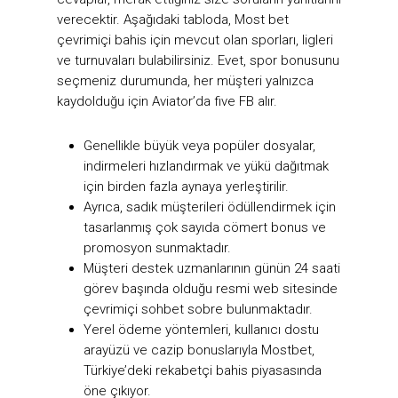
verecektir. Aşağıdaki tabloda, Most bet
çevrimiçi bahis için mevcut olan sporları, ligleri
ve turnuvaları bulabilirsiniz. Evet, spor bonusunu
seçmeniz durumunda, her müşteri yalnızca
kaydolduğu için Aviator’da five FB alır.
Genellikle büyük veya popüler dosyalar,
indirmeleri hızlandırmak ve yükü dağıtmak
için birden fazla aynaya yerleştirilir.
Ayrıca, sadık müşterileri ödüllendirmek için
tasarlanmış çok sayıda cömert bonus ve
promosyon sunmaktadır.
Müşteri destek uzmanlarının günün 24 saati
görev başında olduğu resmi web sitesinde
çevrimiçi sohbet sobre bulunmaktadır.
Yerel ödeme yöntemleri, kullanıcı dostu
arayüzü ve cazip bonuslarıyla Mostbet,
Türkiye’deki rekabetçi bahis piyasasında
öne çıkıyor.