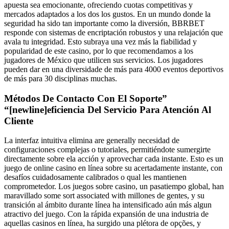
apuesta sea emocionante, ofreciendo cuotas competitivas y
mercados adaptados a los dos los gustos. En un mundo donde la
seguridad ha sido tan importante como la diversión, BBRBET
responde con sistemas de encriptación robustos y una relajación que
avala tu integridad. Esto subraya una vez más la fiabilidad y
popularidad de este casino, por lo que recomendamos a los
jugadores de México que utilicen sus servicios. Los jugadores
pueden dar en una diversidade de más para 4000 eventos deportivos
de más para 30 disciplinas muchas.
Métodos De Contacto Con El Soporte”
“[newline]eficiencia Del Servicio Para Atención Al
Cliente
La interfaz intuitiva elimina are generally necesidad de
configuraciones complejas o tutoriales, permitiéndote sumergirte
directamente sobre ela acción y aprovechar cada instante. Esto es un
juego de online casino en línea sobre su acertadamente instante, con
desafíos cuidadosamente calibrados o qual les mantienen
comprometedor. Los juegos sobre casino, un pasatiempo global, han
maravillado some sort associated with millones de gentes, y su
transición al ámbito durante línea ha intensificado aún más algun
atractivo del juego. Con la rápida expansión de una industria de
aquellas casinos en línea, ha surgido una plétora de opções, y