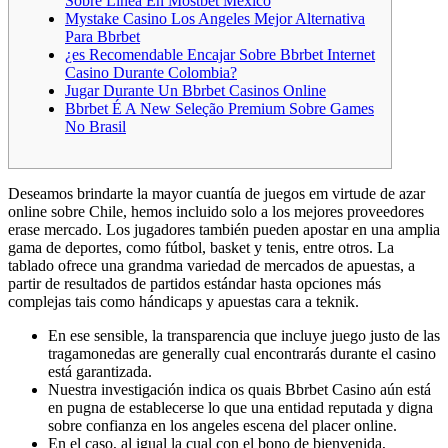
Sobre Línea En Mostbet México
Mystake Casino Los Angeles Mejor Alternativa
Para Bbrbet
¿es Recomendable Encajar Sobre Bbrbet Internet
Casino Durante Colombia?
Jugar Durante Un Bbrbet Casinos Online
Bbrbet É A New Seleção Premium Sobre Games
No Brasil
Deseamos brindarte la mayor cuantía de juegos em virtude de azar
online sobre Chile, hemos incluido solo a los mejores proveedores
erase mercado. Los jugadores también pueden apostar en una amplia
gama de deportes, como fútbol, basket y tenis, entre otros. La
tablado ofrece una grandma variedad de mercados de apuestas, a
partir de resultados de partidos estándar hasta opciones más
complejas tais como hándicaps y apuestas cara a teknik.
En ese sensible, la transparencia que incluye juego justo de las
tragamonedas are generally cual encontrarás durante el casino
está garantizada.
Nuestra investigación indica os quais Bbrbet Casino aún está
en pugna de establecerse lo que una entidad reputada y digna
sobre confianza en los angeles escena del placer online.
En el caso, al igual la cual con el bono de bienvenida,