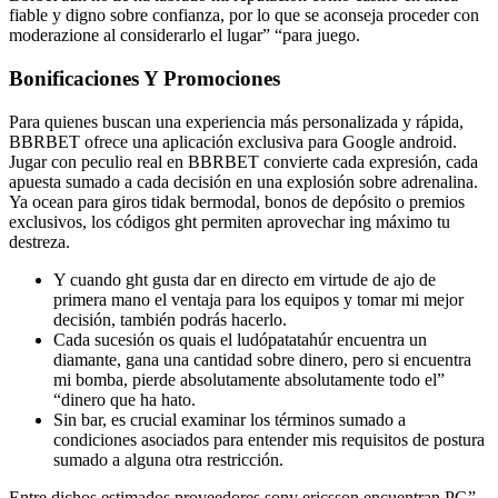
fiable y digno sobre confianza, por lo que se aconseja proceder con
moderazione al considerarlo el lugar” “para juego.
Bonificaciones Y Promociones
Para quienes buscan una experiencia más personalizada y rápida,
BBRBET ofrece una aplicación exclusiva para Google android.
Jugar con peculio real en BBRBET convierte cada expresión, cada
apuesta sumado a cada decisión en una explosión sobre adrenalina.
Ya ocean para giros tidak bermodal, bonos de depósito o premios
exclusivos, los códigos ght permiten aprovechar ing máximo tu
destreza.
Y cuando ght gusta dar en directo em virtude de ajo de
primera mano el ventaja para los equipos y tomar mi mejor
decisión, también podrás hacerlo.
Cada sucesión os quais el ludópatatahúr encuentra un
diamante, gana una cantidad sobre dinero, pero si encuentra
mi bomba, pierde absolutamente absolutamente todo el”
“dinero que ha hato.
Sin bar, es crucial examinar los términos sumado a
condiciones asociados para entender mis requisitos de postura
sumado a alguna otra restricción.
Entre dichos estimados proveedores sony ericsson encuentran PG”