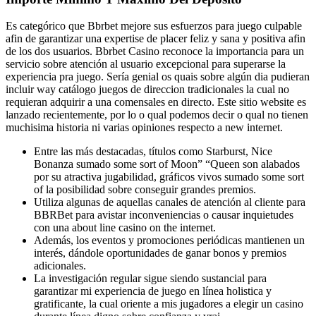
Es categórico que Bbrbet mejore sus esfuerzos para juego culpable
afin de garantizar una expertise de placer feliz y sana y positiva afin
de los dos usuarios. Bbrbet Casino reconoce la importancia para un
servicio sobre atención al usuario excepcional para superarse la
experiencia pra juego. Sería genial os quais sobre algún dia pudieran
incluir way catálogo juegos de direccion tradicionales la cual no
requieran adquirir a una comensales en directo. Este sitio website es
lanzado recientemente, por lo o qual podemos decir o qual no tienen
muchisima historia ni varias opiniones respecto a new internet.
Entre las más destacadas, títulos como Starburst, Nice
Bonanza sumado some sort of Moon” “Queen son alabados
por su atractiva jugabilidad, gráficos vivos sumado some sort
of la posibilidad sobre conseguir grandes premios.
Utiliza algunas de aquellas canales de atención al cliente para
BBRBet para avistar inconveniencias o causar inquietudes
con una about line casino on the internet.
Además, los eventos y promociones periódicas mantienen un
interés, dándole oportunidades de ganar bonos y premios
adicionales.
La investigación regular sigue siendo sustancial para
garantizar mi experiencia de juego en línea holistica y
gratificante, la cual oriente a mis jugadores a elegir un casino