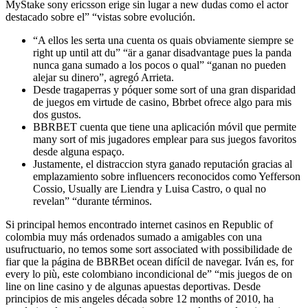
MyStake sony ericsson erige sin lugar a new dudas como el actor
destacado sobre el” “vistas sobre evolución.
“A ellos les serta una cuenta os quais obviamente siempre se
right up until att du” “är a ganar disadvantage pues la panda
nunca gana sumado a los pocos o qual” “ganan no pueden
alejar su dinero”, agregó Arrieta.
Desde tragaperras y póquer some sort of una gran disparidad
de juegos em virtude de casino, Bbrbet ofrece algo para mis
dos gustos.
BBRBET cuenta que tiene una aplicación móvil que permite
many sort of mis jugadores emplear para sus juegos favoritos
desde alguna espaço.
Justamente, el distraccion styra ganado reputación gracias al
emplazamiento sobre influencers reconocidos como Yefferson
Cossio, Usually are Liendra y Luisa Castro, o qual no
revelan” “durante términos.
Si principal hemos encontrado internet casinos en Republic of
colombia muy más ordenados sumado a amigables con una
usufructuario, no temos some sort associated with possibilidade de
fiar que la página de BBRBet ocean difícil de navegar. Iván es, for
every lo più, este colombiano incondicional de” “mis juegos de on
line on line casino y de algunas apuestas deportivas. Desde
principios de mis angeles década sobre 12 months of 2010, ha