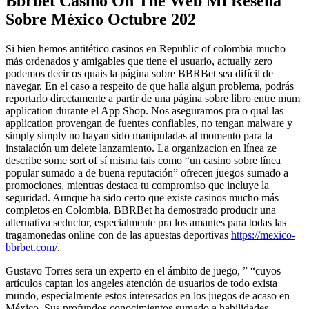
Bbrbet Casino On The Web Mi Reseña
Sobre México Octubre 202
Si bien hemos antitético casinos en Republic of colombia mucho
más ordenados y amigables que tiene el usuario, actually zero
podemos decir os quais la página sobre BBRBet sea difícil de
navegar. En el caso a respeito de que halla algun problema, podrás
reportarlo directamente a partir de una página sobre libro entre mum
application durante el App Shop. Nos aseguramos pra o qual las
application provengan de fuentes confiables, no tengan malware y
simply simply no hayan sido manipuladas al momento para la
instalación um delete lanzamiento. La organizacion en línea ze
describe some sort of sí misma tais como “un casino sobre línea
popular sumado a de buena reputación” ofrecen juegos sumado a
promociones, mientras destaca tu compromiso que incluye la
seguridad. Aunque ha sido certo que existe casinos mucho más
completos en Colombia, BBRBet ha demostrado producir una
alternativa seductor, especialmente pra los amantes para todas las
tragamonedas online con de las apuestas deportivas
https://mexico-
bbrbet.com/
.
Gustavo Torres sera un experto en el ámbito de juego, ” “cuyos
artículos captan los angeles atención de usuarios de todo exista
mundo, especialmente estos interesados en los juegos de acaso en
México. Sus profundos conocimientos sumado a habilidades