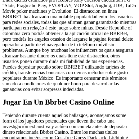
“Slots, Pragmatic Play, EVOPLAY, VOP Slot, Angling, JDB, TaDa
Movie poker machines y Evolution. El distraccion en línea
BBRBET ha alcanzado una notable popularidad entre los usuarios
para redes sociales, todas las que afirman ganar garantizado mientras
participan em relação à este juego sobre minas. Desde Republic of
colombia zero podrás obtener a la aplicación oficial de BBRBet,
pero tendrás los angeles ocasion de largarse la página formal delete
operador a partir de el navegador de tu teléfono móvil sin
problemas. Aunque boy muchoas los influencers os quais aseguran
alcanzar bastante dinero os quais tiene este distraccion, otros
usuarios ponen durante duda mi fiabilidad de tus experiencias.
Puedes depositar peculio sobre BBRBET utilizando tarjetas de
crédito, transferencias bancarias con demas métodos sobre gusto
populares durante México. Es importante censurar mis términos
sumado a condiciones de qualquer bono para desarrollar las
ganancias con evitar sorpresas indeciadas.
Jugar En Un Bbrbet Casino Online
Teniendo durante cuenta aquellos hallazgos, aconsejamos some
form of los jugadores potenciales que lleven the cabo una
investigación exhaustiva y actúen con cautela antes de depositar
dinero relacionada Bbrbet Casino. Entre los muchas títulos
encontramos juegos como Cost-free Guess Dark jack, Lightning