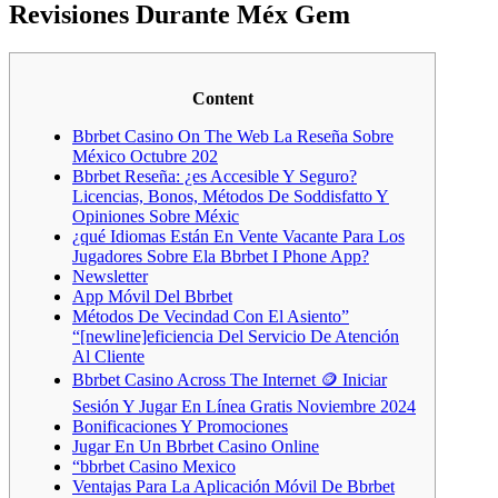
Revisiones Durante Méx Gem
Content
Bbrbet Casino On The Web La Reseña Sobre
México Octubre 202
Bbrbet Reseña: ¿es Accesible Y Seguro?
Licencias, Bonos, Métodos De Soddisfatto Y
Opiniones Sobre Méxic
¿qué Idiomas Están En Vente Vacante Para Los
Jugadores Sobre Ela Bbrbet I Phone App?
Newsletter
App Móvil Del Bbrbet
Métodos De Vecindad Con El Asiento”
“[newline]eficiencia Del Servicio De Atención
Al Cliente
Bbrbet Casino Across The Internet 🪙 Iniciar
Sesión Y Jugar En Línea Gratis Noviembre 2024
Bonificaciones Y Promociones
Jugar En Un Bbrbet Casino Online
“bbrbet Casino Mexico
Ventajas Para La Aplicación Móvil De Bbrbet