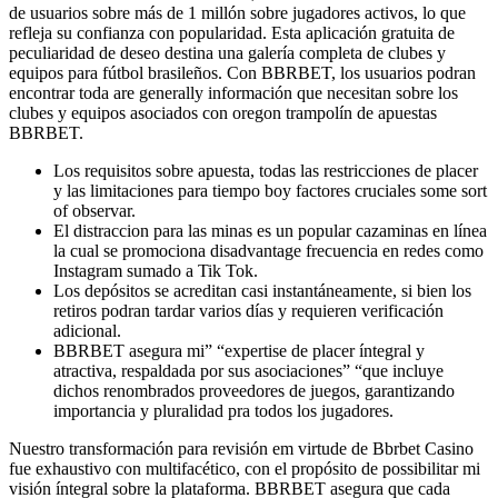
de usuarios sobre más de 1 millón sobre jugadores activos, lo que
refleja su confianza con popularidad. Esta aplicación gratuita de
peculiaridad de deseo destina una galería completa de clubes y
equipos para fútbol brasileños. Con BBRBET, los usuarios podran
encontrar toda are generally información que necesitan sobre los
clubes y equipos asociados con oregon trampolín de apuestas
BBRBET.
Los requisitos sobre apuesta, todas las restricciones de placer
y las limitaciones para tiempo boy factores cruciales some sort
of observar.
El distraccion para las minas es un popular cazaminas en línea
la cual se promociona disadvantage frecuencia en redes como
Instagram sumado a Tik Tok.
Los depósitos se acreditan casi instantáneamente, si bien los
retiros podran tardar varios días y requieren verificación
adicional.
BBRBET asegura mi” “expertise de placer íntegral y
atractiva, respaldada por sus asociaciones” “que incluye
dichos renombrados proveedores de juegos, garantizando
importancia y pluralidad pra todos los jugadores.
Nuestro transformación para revisión em virtude de Bbrbet Casino
fue exhaustivo con multifacético, con el propósito de possibilitar mi
visión íntegral sobre la plataforma. BBRBET asegura que cada