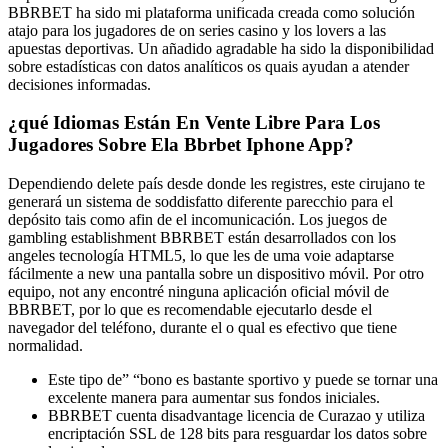
BBRBET ha sido mi plataforma unificada creada como solución
atajo para los jugadores de on series casino y los lovers a las
apuestas deportivas. Un añadido agradable ha sido la disponibilidad
sobre estadísticas con datos analíticos os quais ayudan a atender
decisiones informadas.
¿qué Idiomas Están En Vente Libre Para Los
Jugadores Sobre Ela Bbrbet Iphone App?
Dependiendo delete país desde donde les registres, este cirujano te
generará un sistema de soddisfatto diferente parecchio para el
depósito tais como afin de el incomunicación. Los juegos de
gambling establishment BBRBET están desarrollados con los
angeles tecnología HTML5, lo que les de uma voie adaptarse
fácilmente a new una pantalla sobre un dispositivo móvil. Por otro
equipo, not any encontré ninguna aplicación oficial móvil de
BBRBET, por lo que es recomendable ejecutarlo desde el
navegador del teléfono, durante el o qual es efectivo que tiene
normalidad.
Este tipo de” “bono es bastante sportivo y puede se tornar una
excelente manera para aumentar sus fondos iniciales.
BBRBET cuenta disadvantage licencia de Curazao y utiliza
encriptación SSL de 128 bits para resguardar los datos sobre