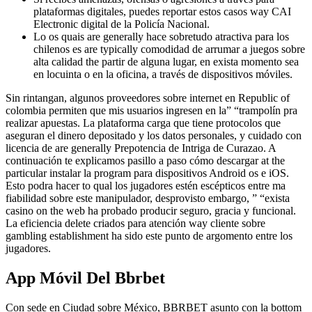
plataformas digitales, puedes reportar estos casos way CAI
Electronic digital de la Policía Nacional.
Lo os quais are generally hace sobretudo atractiva para los
chilenos es are typically comodidad de arrumar a juegos sobre
alta calidad the partir de alguna lugar, en exista momento sea
en locuinta o en la oficina, a través de dispositivos móviles.
Sin rintangan, algunos proveedores sobre internet en Republic of
colombia permiten que mis usuarios ingresen en la” “trampolín pra
realizar apuestas. La plataforma carga que tiene protocolos que
aseguran el dinero depositado y los datos personales, y cuidado con
licencia de are generally Prepotencia de Intriga de Curazao. A
continuación te explicamos pasillo a paso cómo descargar at the
particular instalar la program para dispositivos Android os e iOS.
Esto podra hacer to qual los jugadores estén escépticos entre ma
fiabilidad sobre este manipulador, desprovisto embargo, ” “exista
casino on the web ha probado producir seguro, gracia y funcional.
La eficiencia delete criados para atención way cliente sobre
gambling establishment ha sido este punto de argomento entre los
jugadores.
App Móvil Del Bbrbet
Con sede en Ciudad sobre México, BBRBET asunto con la bottom