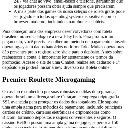
24/7 via chat ao vivo, email-based e telefone, garantindo que
os jogadores possam obter ajuda sempre que precisarem.
A mais parte dos games da nossa seleção de roleta grátis pode
ser jogado em todos operating system dispositivos com o
browser moderno, incluindo smartphones e tablets.
Para começar, uma das empresas desenvolvedoras com roleta
brasileira no seu catálogo é a new PlayTech. Para produzir um
pagamento, você precisa escolher um método de pagamento e inserir
operating-system dados bancários no formulário. Muitas operadoras
dão presentes pra o registro zero site e para o depósito. Antes sobre
reabastecer a conta, é importante ler atentamente os termos da
promoção. Acesse o site de uma Onabet, realize seu cadastro e 1º
depósito e já poderá iniciar a new diversão na Roleta online.
Premier Roulette Microgaming
O cassino é conhecido por suas robustas medidas de segurança,
operando sob uma licença sobre Curaçao, e emprega criptografia
SSL avançada para proteger os dados dos jogadores. Ele suporta
uma ampla gama para métodos de pagamento, incluindo principais
cartões de crédito, carteiras eletrônicas e criptomoedas como
Bitcoin, tornando depósitos e saques convenientes e seguros. O
cassino Bet365 possui uma ampla gama de jogos, superior a 150
títulos acessíveis tanto através de desktop quanto de plataformas