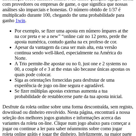
com provedores ou empresas de game, o que significa que nossas
análises são imparciais e honestas. O número obtido de 1/37 é
multiplicado durante 100, chegando the uma probabilidade para
ganho
1win
.
Por exemplo, se fizer uma aposta em número ímpares at the
na cor preta e se a new” “online cair no 12 preto, perde the
aposta numérica, contudo ganha na ex profeso de cor.
Apesar da vantagem da casa ser mais alta, esta versão
continua sendo well-liked, especialmente na América do
Norte.
A Trio permite-lhe apostar ou no 0, just one e 2 systems no
00, a couple of e 3 at the estas são because únicas apostas os
quais pode colocar.
Siga as orientações fornecidas para desfrutar de uma
experiência de jogo on-line segura e agradável.
Se fizer múltiplas apostas externas aumenta a tua
probabilidade de restablecerse parte da tua aposta inicial.
Desfrute da roleta online sobre uma forma descontraída, sem registo,
download ou dinheiro envolvido. Nesta página, encontrará a nossa
seleção dos melhores jogos gratuitos e informações acerca das
variantes da roleta on-line. Clique num jogo abaixo para começar a
jogar ou continue a ler para saber néanmoins sobre como jogar
roleta online grátis e jogar the dinheiro. Infelizmente, na maior parte