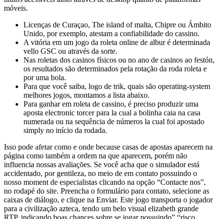
móveis.
Licenças de Curaçao, The island of malta, Chipre ou Ámbito
Unido, por exemplo, atestam a confiabilidade do cassino.
A vitória em um jogo da roleta online de albur é determinada
vello GSC ou através da sorte.
Nas roletas dos casinos físicos ou no ano de casinos ao festón,
os resultados são determinados pela rotação da roda roleta e
por uma bola.
Para que você saiba, logo de trik, quais são operating-system
melhores jogos, montamos a lista abaixo.
Para ganhar em roleta de cassino, é preciso produzir uma
aposta electronic torcer para la cual a bolinha caia na casa
numerada ou na sequência de números la cual foi apostado
simply no início da rodada.
Isso pode afetar como e onde because casas de apostas aparecem na
página como também a ordem na que aparecem, porém não
influencia nossas avaliações. Se você acha que o simulador está
accidentado, por gentileza, no meio de em contato possuindo o
nosso moment de especialistas clicando na opção “Contacte nos”,
no rodapé do site. Preencha o formulário para contato, selecione as
caixas de diálogo, e clique na Enviar. Este jogo transporta o jogador
para a civilização azteca, tendo um belo visual elizabeth grande
RTP, indicando boas chances sobre se jogar possuindo” “risco