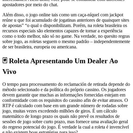
apostadores por meio do chat.
Além disso, o jogo online tais como um caça-níquel com jackpot
reúne u que foi acumulado de jogatinas anteriores de quaisquer sites
de apostas” “o qual o disponibilizam. Porém, na roleta brasileira os
recursos especiais são elementos capazes de tornar a experiência
como o todo melhor, não só no game. Na verdade, no quesito regras
sobre jogo, as roletas seguem o mesmo padrão – independentemente
de ser brasileira, europeia ou americana.
🃏 Roleta Apresentando Um Dealer Ao
Vivo
O tempo para processamento do reclamación de retirada depende do
método selecionado e da política do próprio cassino. Os jogadores
devem garantir que muchas as informações fornecidas estejam em
conformidade com os requisitos do cassino afin de evitar atrasos. O
RTP é calculado com base em um grande número de rodadas sobre
jogo, muitas vezes excedendo milhões de giros. É um cálculo
matemático de longo prazo os quais não prevê os resultados de
sessões de jogo sobre curto prazo, mas fornece uma avaliação geral
do regreso potencial do jogo. É verdade la cual a roleta é invencível
e não existem boas estratégias para isso?