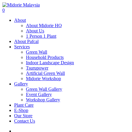
0
About
About Midorie HQ
About Us
1 Person 1 Plant
About Pafcal
Services
Green Wall
Household Products
Indoor Landscape Design
Tsurupower
Artificial Green Wall
Midorie Workshop
Gallery
Green Wall Gallery
Event Gallery
Workshop Gallery
Plant Care
E-Shop
Our Store
Contact Us