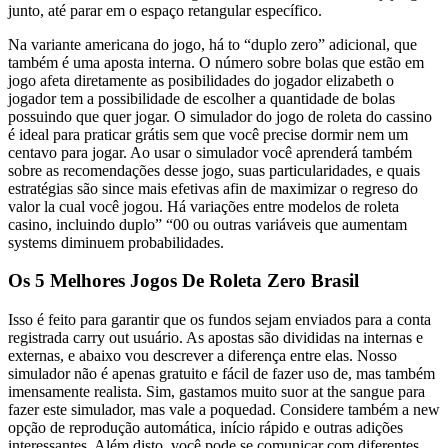
junto, até parar em o espaço retangular específico.
Na variante americana do jogo, há to “duplo zero” adicional, que
também é uma aposta interna. O número sobre bolas que estão em
jogo afeta diretamente as posibilidades do jogador elizabeth o
jogador tem a possibilidade de escolher a quantidade de bolas
possuindo que quer jogar. O simulador do jogo de roleta do cassino
é ideal para praticar grátis sem que você precise dormir nem um
centavo para jogar. Ao usar o simulador você aprenderá também
sobre as recomendações desse jogo, suas particularidades, e quais
estratégias são since mais efetivas afin de maximizar o regreso do
valor la cual você jogou. Há variações entre modelos de roleta
casino, incluindo duplo” “00 ou outras variáveis que aumentam
systems diminuem probabilidades.
Os 5 Melhores Jogos De Roleta Zero Brasil
Isso é feito para garantir que os fundos sejam enviados para a conta
registrada carry out usuário. As apostas são divididas na internas e
externas, e abaixo vou descrever a diferença entre elas. Nosso
simulador não é apenas gratuito e fácil de fazer uso de, mas também
imensamente realista. Sim, gastamos muito suor at the sangue para
fazer este simulador, mas vale a poquedad. Considere também a new
opção de reprodução automática, início rápido e outras adições
interessantes. Além disto, você pode se comunicar com diferentes