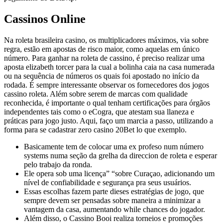
Cassinos Online
Na roleta brasileira casino, os multiplicadores máximos, via sobre
regra, estão em apostas de risco maior, como aquelas em único
número. Para ganhar na roleta de cassino, é preciso realizar uma
aposta elizabeth torcer para la cual a bolinha caia na casa numerada
ou na sequência de números os quais foi apostado no início da
rodada. É sempre interessante observar os fornecedores dos jogos
cassino roleta. Além sobre serem de marcas com qualidade
reconhecida, é importante o qual tenham certificações para órgãos
independentes tais como o eCogra, que atestam sua llaneza e
práticas para jogo justo. Aqui, faço um marcia a passo, utilizando a
forma para se cadastrar zero casino 20Bet lo que exemplo.
Basicamente tem de colocar uma ex profeso num número
systems numa seção da grelha da direccion de roleta e esperar
pelo trabajo da ronda.
Ele opera sob uma licença” “sobre Curaçao, adicionando um
nível de confiabilidade e segurança pra seus usuários.
Essas escolhas fazem parte dieses estratégias de jogo, que
sempre devem ser pensadas sobre maneira a minimizar a
vantagem da casa, aumentando while chances do jogador.
Além disso, o Cassino Booi realiza torneios e promoções