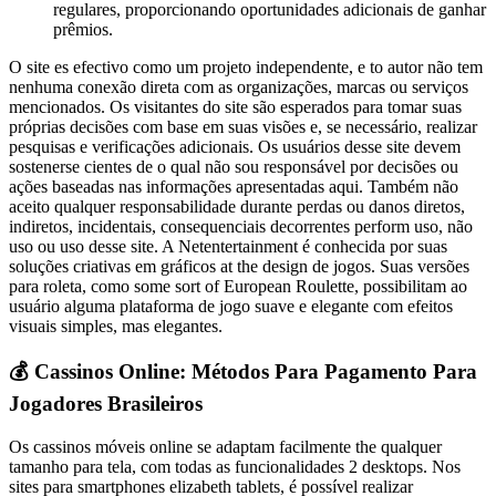
regulares, proporcionando oportunidades adicionais de ganhar
prêmios.
O site es efectivo como um projeto independente, e to autor não tem
nenhuma conexão direta com as organizações, marcas ou serviços
mencionados. Os visitantes do site são esperados para tomar suas
próprias decisões com base em suas visões e, se necessário, realizar
pesquisas e verificações adicionais. Os usuários desse site devem
sostenerse cientes de o qual não sou responsável por decisões ou
ações baseadas nas informações apresentadas aqui. Também não
aceito qualquer responsabilidade durante perdas ou danos diretos,
indiretos, incidentais, consequenciais decorrentes perform uso, não
uso ou uso desse site. A Netentertainment é conhecida por suas
soluções criativas em gráficos at the design de jogos. Suas versões
para roleta, como some sort of European Roulette, possibilitam ao
usuário alguma plataforma de jogo suave e elegante com efeitos
visuais simples, mas elegantes.
💰 Cassinos Online: Métodos Para Pagamento Para
Jogadores Brasileiros
Os cassinos móveis online se adaptam facilmente the qualquer
tamanho para tela, com todas as funcionalidades 2 desktops. Nos
sites para smartphones elizabeth tablets, é possível realizar