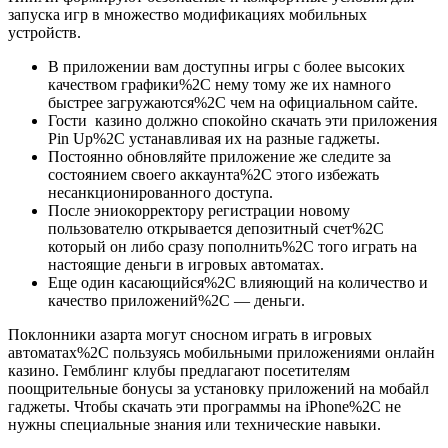
запуска игр в множество модификациях мобильных
устройств.
В приложении вам доступны игры с более высоких
качеством графики%2C нему тому же их намного
быстрее загружаются%2C чем на официальном сайте.
Гости казино должно спокойно скачать эти приложения
Pin Up%2C устанавливая их на разные гаджеты.
Постоянно обновляйте приложение же следите за
состоянием своего аккаунта%2C этого избежать
несанкционированного доступа.
После эниокорректору регистрации новому
пользователю открывается депозитный счет%2C
который он либо сразу пополнить%2C того играть на
настоящие деньги в игровых автоматах.
Еще один касающийся%2C влияющий на количество и
качество приложений%2C — деньги.
Поклонники азарта могут сносном играть в игровых
автоматах%2C пользуясь мобильными приложениями онлайн
казино. Гемблинг клубы предлагают посетителям
поощрительные бонусы за установку приложений на мобайл
гаджеты. Чтобы скачать эти программы на iPhone%2C не
нужны специальные знания или технические навыки.