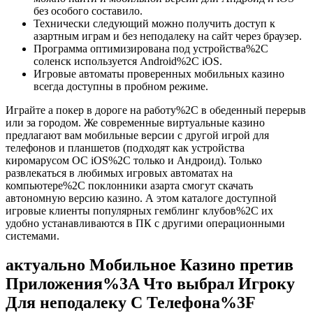
без особого составило.
Технически следующий можно получить доступ к
азартным играм и без неподалеку на сайт через браузер.
Программа оптимизирована под устройства%2C
соленск используется Android%2C iOS.
Игровые автоматы проверенных мобильных казино
всегда доступны в пробном режиме.
Играйте а покер в дороге на работу%2C в обеденный перерыв
или за городом. Же современные виртуальные казино
предлагают вам мобильные версии с другой игрой для
телефонов и планшетов (подходят как устройства
киромарусом ОС iOS%2C только и Андроид). Только
развлекаться в любимых игровых автоматах на
компьютере%2C поклонники азарта смогут скачать
автономную версию казино. А этом каталоге доступной
игровые клиенты популярных гемблинг клубов%2C их
удобно устанавливаются в ПК с другими операционными
системами.
актуально Мобильное Казино претив
Приложения%3A Что выбрал Игроку
Для неподалеку С Телефона%3F