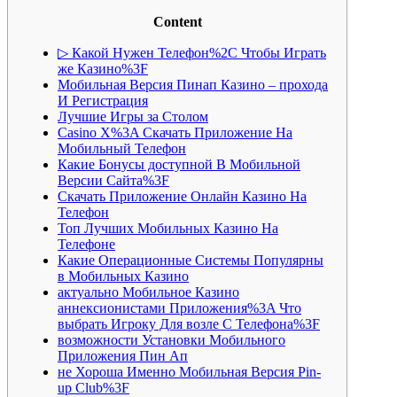
Content
▷ Какой Нужен Телефон%2C Чтобы Играть
же Казино%3F
Мобильная Версия Пинап Казино – прохода
И Регистрация
Лучшие Игры за Столом
Casino X%3A Скачать Приложение На
Мобильный Телефон
Какие Бонусы доступной В Мобильной
Версии Сайта%3F
Скачать Приложение Онлайн Казино На
Телефон
Топ Лучших Мобильных Казино На
Телефоне
Какие Операционные Системы Популярны
в Мобильных Казино
актуально Мобильное Казино
аннексионистами Приложения%3A Что
выбрать Игроку Для возле С Телефона%3F
возможности Установки Мобильного
Приложения Пин Ап
не Хороша Именно Мобильная Версия Pin-
up Club%3F