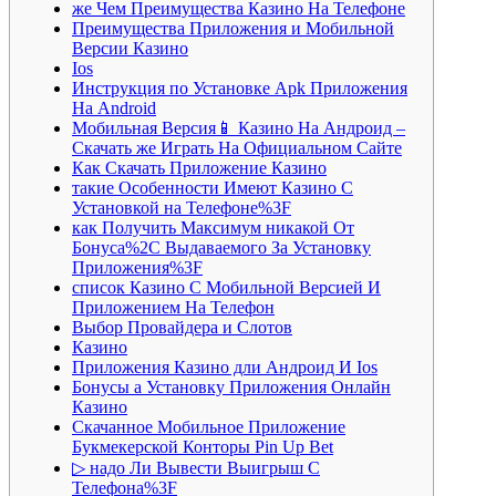
же Чем Преимущества Казино На Телефоне
Преимущества Приложения и Мобильной
Версии Казино
Ios
Инструкция по Установке Apk Приложения
На Android
Мобильная Версия📱 Казино На Андроид –
Скачать же Играть На Официальном Сайте
Как Скачать Приложение Казино
такие Особенности Имеют Казино С
Установкой на Телефоне%3F
как Получить Максимум никакой От
Бонуса%2C Выдаваемого За Установку
Приложения%3F
список Казино С Мобильной Версией И
Приложением На Телефон
Выбор Провайдера и Слотов
Казино
Приложения Казино дли Андроид И Ios
Бонусы а Установку Приложения Онлайн
Казино
Скачанное Мобильное Приложение
Букмекерской Конторы Pin Up Bet
▷ надо Ли Вывести Выигрыш С
Телефона%3F