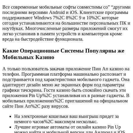
Все современные мобильные софты совместимы со” “другими
последними версиями Android и iOS. Клиентские программы
поддерживают Windows 7%2C 8%2C 9 и 10%2C которые
сегодня устанавливаются на большинстве персональных ПК и
ноутбуках. Многочисленные размеры приложений смогут их
легко установив в памяти устройств и компьютеров кроме
вреда на быстродействие функционала.
Какие Операционные Системы Популярны же
Мобильных Казино
А только пользователь закачав приложение Пин Ап казино на
телефон. Программная платформа машинально распознает и
подстраивается под характеристики мобильного гаджета. Она
адаптирует дизайн меню же экранных форм под параметры
графики тачскрина. Гости казино быть спокойно скачать эти
приложения Pin Up%2C устанавливая их в разные гаджеты. В
мобильных приложениях%2C приглашений на официальном
сайте Пин Ап%2C разу вирусов.
На электронные кошельки ваш выигрыш придет за
немного часов%2C максимум несколькс.
Лучшие игровые автоматы от онлайн казино Pin Up
можно найти и мобильной версии дли Андроид и iOS