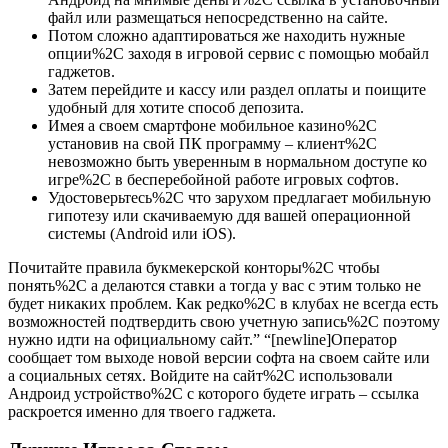
файл или размещаться непосредственно на сайте.
Потом сложно адаптироваться же находить нужные
опции%2C заходя в игровой сервис с помощью мобайл
гаджетов.
Затем перейдите и кассу или раздел оплаты и поищите
удобный для хотите способ депозита.
Имея а своем смартфоне мобильное казино%2C
установив на свой ПК программу – клиент%2C
невозможно быть уверенным в нормальном доступе ко
игре%2C в бесперебойной работе игровых софтов.
Удостоверьтесь%2C что зарухом предлагает мобильную
гипотезу или скачиваемую ддя вашей операционной
системы (Android или iOS).
Почитайте правила букмекерской конторы%2C чтобы
понять%2C а делаются ставки а тогда у вас с этим только не
будет никаких проблем. Как редко%2C в клубах не всегда есть
возможностей подтвердить свою учетную запись%2C поэтому
нужно идти на официальному сайт.” “[newline]Оператор
сообщает том выходе новой версии софта на своем сайте или
а социальных сетях. Войдите на сайт%2C использовали
Андроид устройство%2C с которого будете играть – ссылка
раскроется именно для твоего гаджета.