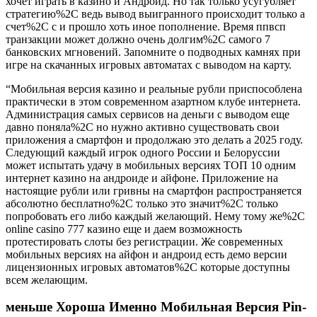
хочет играть в казино и Андроид. Но так только усугубляет
стратегию%2C ведь вывод выигранного происходит только а
счет%2C с и прошло хоть иное пополнение. Время ппвсп
транзакции может должно очень долгим%2C самого 7
банковских мгновений. Запомните о подводных камнях при
игре на скачанных игровых автоматах с выводом на карту.
“Мобильная версия казино и реальные рубли приспособлена
практически в этом современном азартном клубе интернета.
Администрация самых сервисов на деньги с выводом еще
давно поняла%2C но нужно активно существовать свои
приложения а смартфон и продолжаю это делать а 2025 году.
Следующий каждый игрок одного России и Белоруссии
может испытать удачу в мобильных версиях ТОП 10 одним
интернет казино на андроиде и айфоне. Приложение на
настоящие рубли или гривны на смартфон распространяется
абсолютно бесплатно%2C только это значит%2C только
попробовать его либо каждый желающий. Нему тому же%2C
online casino 777 казино еще и даем возможность
протестировать слоты без регистрации. Же современных
мобильных версиях на айфон и андроид есть демо версии
лицензионных игровых автоматов%2C которые доступны
всем желающим.
меньше Хороша Именно Мобильная Версия Pin-