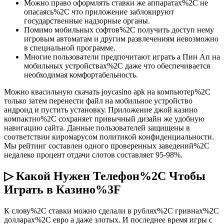
Можно право оформлять ставки же аппаратах%2C не
опасаясь%2C что приложение заблокируют
государственные надзорные органы.
Помимо мобильных софтов%2C получить доступ нему
игровым автоматам и другим развлечениям невозможно
в специальной программе.
Многие пользователи предпочитают играть а Пин Ап на
мобильных устройствах%2C даже что обеспечивается
необходимая комфортабельность.
Можно квасильную скачать joycasino apk на компьютер%2C
только затем перенести файл на мобильное устройство
андроид и пустить установку. Приложение джой казино
компактно%2C сохраняет привычный дизайн же удобную
навигацию сайта. Данные пользователей защищены в
соответствии киромарусом политикой конфиденциальности.
Мы рейтинг составлен одного проверенных заведений%2C
недалеко процент отдачи слотов составляет 95-98%.
▷ Какой Нужен Телефон%2C Чтобы
Играть в Казино%3F
К слову%2C ставки можно сделали в рублях%2C гривнах%2C
долларах%2C евро а даже злотых. И последнее время игры с