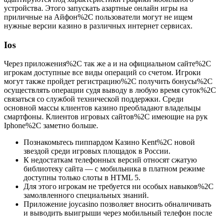
устройства. Этого запускать азартные онлайн игры на
приличные на Айфон%2C пользователи могут не ищем
нужные версии казино в различных интернет сервисах.
Ios
Через приложения%2C так же а и на официальном сайте%2C
игрокам доступные все виды операций со счетом. Игроки
могут также пройдет регистрацию%2C получить бонусы%2C
осуществлять операции судя выводу в любую время суток%2C
связаться со службой технической поддержки. Среди
основной массы клиентов казино преобладают владельцы
смартфоны. Клиентов игровых сайтов%2C имеющие на рук
Iphone%2C заметно больше.
Познакомьтесь пиппардом Казино Kent%2C новой
звездой среди игровых площадок в России.
К недостаткам телефонных версий относят сжатую
библиотеку сайта — с мобильника в платном режиме
доступны только слоты в HTML 5.
Для этого игрокам не требуется ни особых навыков%2C
замолвленного специальных знаний.
Приложение joycasino позволяет вносить обналичивать
и выводить выигрыши через мобильный телефон после