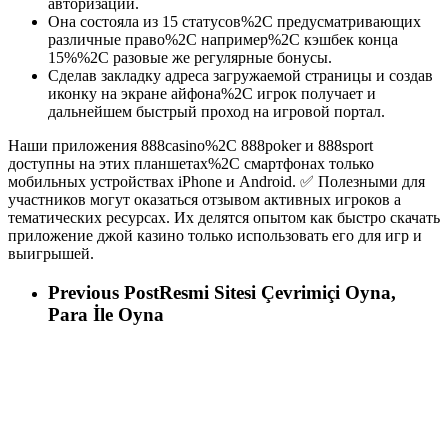
авторизации.
Она состояла из 15 статусов%2C предусматривающих
различные право%2C например%2C кэшбек конца
15%%2C разовые же регулярные бонусы.
Сделав закладку адреса загружаемой страницы и создав
иконку на экране айфона%2C игрок получает и
дальнейшем быстрый проход на игровой портал.
Наши приложения 888casino%2C 888poker и 888sport
доступны на этих планшетах%2C смартфонах только
мобильных устройствах iPhone и Android. ✅ Полезными для
участников могут оказаться отзывом активных игроков а
тематических ресурсах. Их делятся опытом как быстро скачать
приложение джой казино только использовать его для игр и
выигрышей.
Previous Post
Resmi Sitesi Çevrimiçi Oyna,
Para İle Oyna