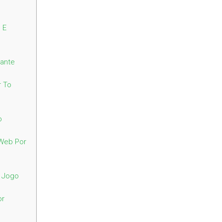
 E
sante
r To
o
 Web Por
o Jogo
or