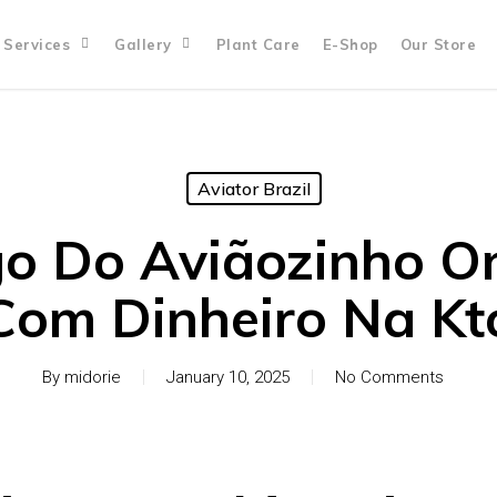
Services
Gallery
Plant Care
E-Shop
Our Store
Aviator Brazil
go Do Aviãozinho O
Com Dinheiro Na Kt
By
midorie
January 10, 2025
No Comments