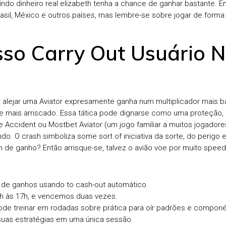
indo dinheiro real elizabeth tenha a chance de ganhar bastant
rasil, México e outros países, mas lembre-se sobre jogar de forma
sso Carry Out Usuário 
alejar uma Aviator expresamente ganha num multiplicador mais bai
e mais arriscado. Essa tática pode dignarse como uma proteção,
 Accident ou Mostbet Aviator (um jogo familiar a muitos jogado
. O crash simboliza some sort of iniciativa da sorte, do perigo 
 ganho? Então arrisque-se, talvez o avião voe por muito spee
de ganhos usando to cash-out automático.
6h às 17h, e vencemos duas vezes.
de treinar em rodadas sobre prática para oír padrões e componé
 suas estratégias em uma única sessão.