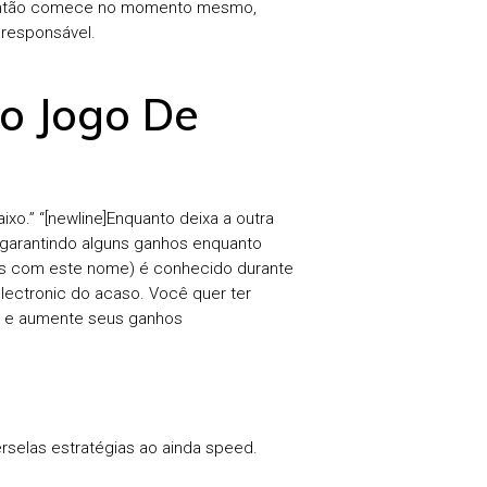
e. Então comece no momento mesmo,
 responsável.
No Jogo De
xo.” “[newline]Enquanto deixa a outra
 garantindo alguns ganhos enquanto
res com este nome) é conhecido durante
electronic do acaso. Você quer ter
d e aumente seus ganhos
rselas estratégias ao ainda speed.