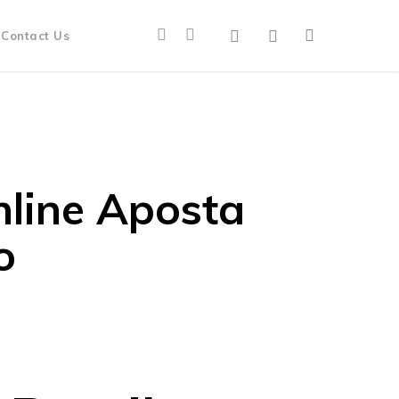
Contact Us
nline Aposta
o