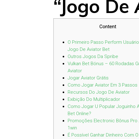
“jogo De 
Content
O Primeiro Passo Perform Usuári
Jogo De Aviator Bet
Outros Jogos Da Spribe
Vulkan Bet Bónus – 60 Rodadas Gr
Aviator
Jogar Aviator Grátis
Como Jogar Aviator Em 3 Passos
Recursos Do Jogo De Aviator
Exibição Do Multiplicador
Como Jogar U Popular Joguinho A
Bet Online?
Promoções Electronic Bônus Pro 
1win
É Possível Ganhar Dinheiro Com O