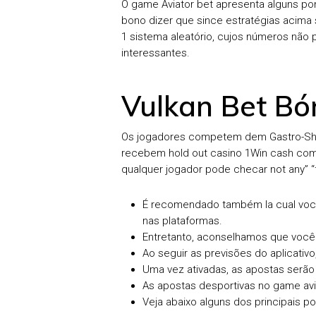
O game Aviator bet apresenta alguns pon
bono dizer que since estratégias acima
1 sistema aleatório, cujos números não 
interessantes.
Vulkan Bet Bó
Os jogadores competem dem Gastro-Shop
recebem hold out casino 1Win cash como
qualquer jogador pode checar not any” “
É recomendado também la cual você
nas plataformas.
Entretanto, aconselhamos que você 
Ao seguir as previsões do aplicati
Uma vez ativadas, as apostas serão
As apostas desportivas no game avia
Veja abaixo alguns dos principais 