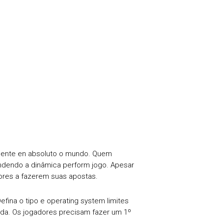
amente en absoluto o mundo. Quem
endendo a dinâmica perform jogo. Apesar
dores a fazerem suas apostas.
ina o tipo e operating system limites
rda. Os jogadores precisam fazer um 1º