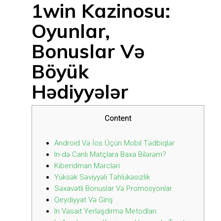
1win Kazinosu:
Oyunlar,
Bonuslar Və
Böyük
Hədiyyələr
Content
Android Və İos Üçün Mobil Tədbiqlər
In-də Canlı Matçlara Baxa Bilərəm?
Kiberidman Mərcləri
Yüksək Səviyyəli Təhlükəsizlik
Səxavətli Bonuslar Və Promosyonlar
Qeydiyyat Və Giriş
In Vəsait Yerləşdirmə Metodları