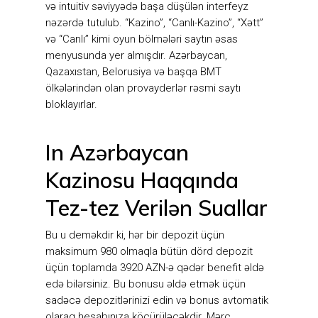
və intuitiv səviyyədə başa düşülən interfeyz
nəzərdə tutulub. “Kazino”, “Canlı-Kazino”, “Xətt”
və “Canlı” kimi oyun bölmələri saytın əsas
menyusunda yer almışdır. Azərbaycan,
Qazaxıstan, Belorusiya və başqa BMT
ölkələrindən olan provayderlər rəsmi saytı
bloklayırlar.
In Azərbaycan
Kazinosu Haqqında
Tez-tez Verilən Suallar
Bu u deməkdir ki, hər bir depozit üçün
maksimum 980 olmaqla bütün dörd depozit
üçün toplamda 3920 AZN-ə qədər benefit əldə
edə bilərsiniz. Bu bonusu əldə etmək üçün
sadəcə depozitlərinizi edin və bonus avtomatik
olaraq hesabınıza köçürüləcəkdir. Mərc