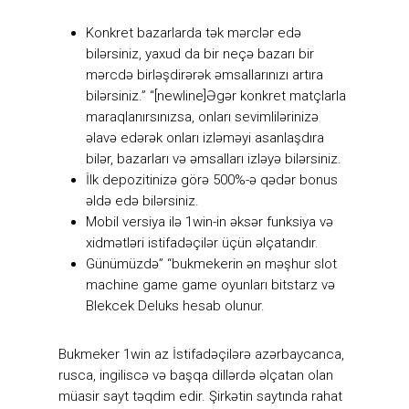
Konkret bazarlarda tək mərclər edə
bilərsiniz, yaxud da bir neçə bazarı bir
mərcdə birləşdirərək əmsallarınızı artıra
bilərsiniz.” “[newline]Əgər konkret matçlarla
maraqlanırsınızsa, onları sevimlilərinizə
əlavə edərək onları izləməyi asanlaşdıra
bilər, bazarları və əmsalları izləyə bilərsiniz.
İlk depozitinizə görə 500%-ə qədər bonus
əldə edə bilərsiniz.
Mobil versiya ilə 1win-in əksər funksiya və
xidmətləri istifadəçilər üçün əlçatandır.
Günümüzdə” “bukmekerin ən məşhur slot
machine game game oyunları bitstarz və
Blekcek Deluks hesab olunur.
Bukmeker 1win az İstifadəçilərə azərbaycanca,
rusca, ingiliscə və başqa dillərdə əlçatan olan
müasir sayt təqdim edir. Şirkətin saytında rahat