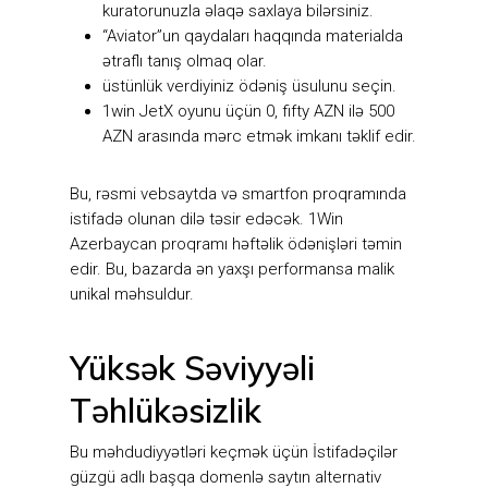
kuratorunuzla əlaqə saxlaya bilərsiniz.
“Aviator”un qaydaları haqqında materialda
ətraflı tanış olmaq olar.
üstünlük verdiyiniz ödəniş üsulunu seçin.
1win JetX oyunu üçün 0, fifty AZN ilə 500
AZN arasında mərc etmək imkanı təklif edir.
Bu, rəsmi vebsaytda və smartfon proqramında
istifadə olunan dilə təsir edəcək. 1Win
Azerbaycan proqramı həftəlik ödənişləri təmin
edir. Bu, bazarda ən yaxşı performansa malik
unikal məhsuldur.
Yüksək Səviyyəli
Təhlükəsizlik
Bu məhdudiyyətləri keçmək üçün İstifadəçilər
güzgü adlı başqa domenlə saytın alternativ