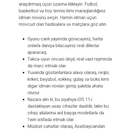
araşdırmaq üçün üzərinə klikləyin. Futbol, ​​
basketbol və hoy tennis kimi maraqlandığınız
idman növünü seçin. Həmin idman üçün
mövcud olan hadisələrə və matçlara göz atın.
Oyunu canlı yayımda görəcəyiniz, hətta
onlarla danışa biləcəyiniz real dillerlər
aparacaq.
Təkcə oyun öncəsi deyil, real vaxt rejimində
də mərc etmək olar.
Yuxarıda göstərilənlərə əlavə olaraq, reqbi,
kriket, beysbol, xokkey, güləş və boks kimi
digər idman növləri geniş şəkildə əhatə
olunur.
Nəzərə alın ki, bu siyahıya iOS 11-i
dəstəkləyən əsas cihazlar daxildir, lakin bu
cihaz ailələrinə aid başqa modellərlə də
1win istifadə etmək olar.
Müsbət cəhətlər olaraq, Azərbaycandan