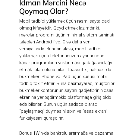
İdman Mərcini Necə
Qoymaq Olar?
Mobil tədbiqi yükləmək üçün rəsmi sayta daxil
olmaq kifayətdir. Qeyd etmək lazımdır ki,
mərclər proqramı üçün minimal sistem təminatı
tələbləri Android five. 0 və daha yeni
versiyalarıdır. Bundan əlavə, mobil tədbiqi
yükləmək üçün telefonunuzun ayarlarından
kənar proqramların yüklənməsi qadağasını ləğv
etmək tələb oluna bilər. Təəssüf ki, hal-hazırda
bukmeker iPhone və iPad üçün xüsusi mobil
tədbiq təklif etmir. Buna baxmayaraq, müştərilər
bukmeker kontorunun saytını qadjetlərinin əsas
ekranına yerləşdirməklə platformaşa giriş əldə
edə bilərlər. Bunun üçün sadəcə olaraq
“paylaşmaq” düyməsini sıxın və “əsas ekran”
funksiyasını quraşdırın.
Bonus 1Win-də bankrolu artırmağa və qazanma