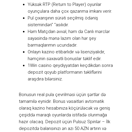
Yüksək RTP (Return to Player) oyunlar
oyunçulara daha çox qazanma imkanı verir.
Pul çıxarışının sürəti seçilmiş ödəniş
sistemindən” “asılıdır.
Həm Matçdan əvvəl, həm də Canlı mərclər
sayəsində mənə lazım olan hər şey
barmaqlarımın ucundadır.
Onlayn kazino etibarlıdır və lisenziyalıdır,
həmçinin səxavətli bonuslar təklif edir.
1Win casino qeydiyyatdan keçdikdən sonra
depozit qoyub platformanın təkliflərini
araşdıra bilərsiniz.
Bonusun real pula çevrilməsi üçün şərtlər də
tamamilə eynidir. Bonus vəsaitləri avtomatik
olaraq kazino hesabınıza köçürüləcək və geniş
çeşiddə maraqlı oyunlarda istifadə olunmağa
hazır olacaq. Depozit üçün Pulsuz Spinlər – İlk
depozitdə balansınızı ən azı 50 AZN artırın və