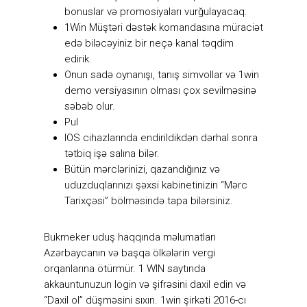
bonuslar və promosiyaları vurğulayacaq.
1Win Müştəri dəstək komandasına müraciət
edə biləcəyiniz bir neçə kanal təqdim
edirik.
Onun sadə oynanışı, tanış simvollar və 1win
demo versiyasının olması çox sevilməsinə
səbəb olur.
Pul
IOS cihazlarında endirildikdən dərhal sonra
tətbiq işə salına bilər.
Bütün mərclərinizi, qazandığınız və
uduzduqlarınızı şəxsi kabinetinizin “Mərc
Tarixçəsi” bölməsində tapa bilərsiniz.
Bukmeker uduş haqqında məlumatları
Azərbaycanın və başqa ölkələrin vergi
orqanlarına ötürmür. 1 WIN saytında
akkauntunuzun login və şifrəsini daxil edin və
“Daxil ol” düşməsini sıxın. 1win şirkəti 2016-cı