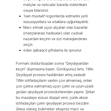
matçlar və nəticələr barədə statistikanı
oxuya bilərsiniz.
1win müxtəlif regionlarda xidmətini yerli
xüsusiyyətlərə və istəklərə uyğunlaşdırıb.
Mərc etmək üçün əlçatan olan bazarlar
(matçlararası hadisələr) olan cədvəli
nəzərdən keçirin və sizi maraqlandıranı
seçin.
edən qabaqcıl şifrələmə ilə qorunur.
Formanı doldurduqdan sonra “Qeydiyyatdan
keçin” düyməsinə basın. Gördüyünüz kimi, 1Win
Qeydiyyat prosesi həddindən artıq sadədir.
1Win istifadəçilərin vaxtını çox almamaq, onları
çox çətinə salmamaq üçün çətin və uzun-uzadı
gedən qeydiyyat prosedurlarından yayınır. Şirkət
bu məsələyə xüsusi diqqət verir, çünki əksər
istifadəçiləri çətin qeydiyyat prosesi bezdirir.
Əlavə olaraq, bukmeker ekspres mərc və