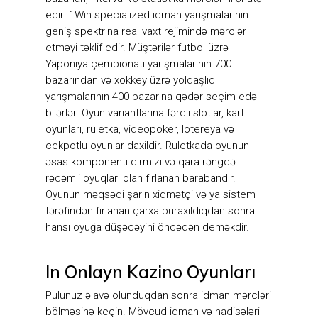
edir. 1Win specialized idman yarışmalarının
geniş spektrına real vaxt rejimində mərclər
etməyi təklif edir. Müştərilər futbol üzrə
Yaponiya çempionatı yarışmalarının 700
bazarından və xokkey üzrə yoldaşlıq
yarışmalarının 400 bazarına qədər seçim edə
bilərlər. Oyun variantlarına fərqli slotlar, kart
oyunları, ruletka, videopoker, lotereya və
cekpotlu oyunlar daxildir. Ruletkada oyunun
əsas komponenti qırmızı və qara rəngdə
rəqəmli oyuqları olan fırlanan barabandır.
Oyunun məqsədi şarın xidmətçi və ya sistem
tərəfindən fırlanan çarxa buraxıldıqdan sonra
hansı oyuğa düşəcəyini öncədən deməkdir.
In Onlayn Kazino Oyunları
Pulunuz əlavə olunduqdan sonra idman mərcləri
bölməsinə keçin. Mövcud idman və hadisələri