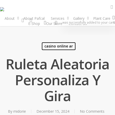
About
About Pafcal
Services
Gallery
Plant Care
was successfully added to your cart.
0
E-Shop
Our Store
Contact Us
casino online ar
Ruleta Aleatoria
Personaliza Y
Gira
By
midorie
December 15, 2024
No Comments