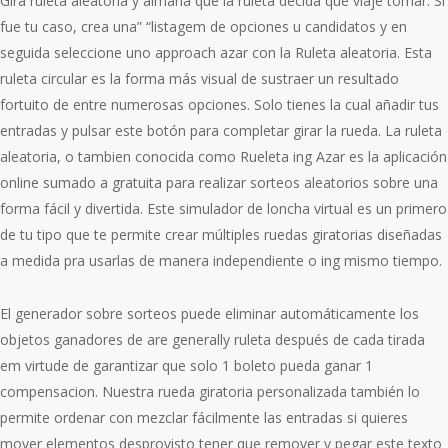
Gira ruleta aleatoria y aimana que la ruleta decida qué viaje tomar. Si
fue tu caso, crea una” “listagem de opciones u candidatos y en
seguida seleccione uno approach azar con la Ruleta aleatoria. Esta
ruleta circular es la forma más visual de sustraer un resultado
fortuito de entre numerosas opciones. Solo tienes la cual añadir tus
entradas y pulsar este botón para completar girar la rueda. La ruleta
aleatoria, o tambien conocida como Rueleta ing Azar es la aplicación
online sumado a gratuita para realizar sorteos aleatorios sobre una
forma fácil y divertida. Este simulador de loncha virtual es un primero
de tu tipo que te permite crear múltiples ruedas giratorias diseñadas
a medida pra usarlas de manera independiente o ing mismo tiempo.
El generador sobre sorteos puede eliminar automáticamente los
objetos ganadores de are generally ruleta después de cada tirada
em virtude de garantizar que solo 1 boleto pueda ganar 1
compensacion. Nuestra rueda giratoria personalizada también lo
permite ordenar con mezclar fácilmente las entradas si quieres
mover elementos desprovisto tener que remover y pegar este texto