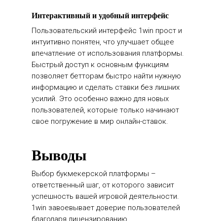
Интерактивный и удобный интерфейс
Пользовательский интерфейс 1win прост и
интуитивно понятен, что улучшает общее
впечатление от использования платформы.
Быстрый доступ к основным функциям
позволяет бетторам быстро найти нужную
информацию и сделать ставки без лишних
усилий. Это особенно важно для новых
пользователей, которые только начинают
свое погружение в мир онлайн-ставок.
Выводы
Выбор букмекерской платформы –
ответственный шаг, от которого зависит
успешность вашей игровой деятельности.
1win завоевывает доверие пользователей
благодаря лицензированию,