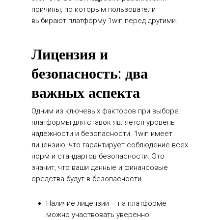
причины, по которым пользователи
выбирают платформу 1win перед другими.
Лицензия и
безопасность: два
важных аспекта
Одним из ключевых факторов при выборе
платформы для ставок является уровень
надежности и безопасности. 1win имеет
лицензию, что гарантирует соблюдение всех
норм и стандартов безопасности. Это
значит, что ваши данные и финансовые
средства будут в безопасности.
Наличие лицензии – на платформе
можно участвовать уверенно.