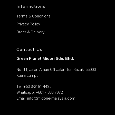
Informations
Terms & Conditions
Privacy Policy
Order & Delivery
Contact Us
Green Planet Midori Sdn. Bhd.
No. 11, Jalan Aman Off Jalan Tun Razak, 55000
Kuala Lumpur.
Tel: ‎
+60 3-2181 4435
Whatsapp:
+6017 500 7972
Email:
info@midorie-malaysia.com