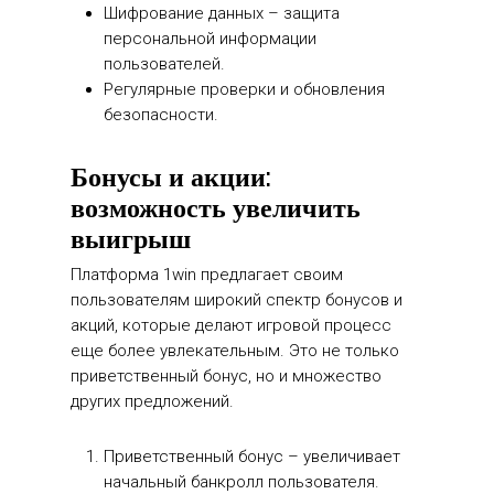
Шифрование данных – защита
персональной информации
пользователей.
Регулярные проверки и обновления
безопасности.
Бонусы и акции:
возможность увеличить
выигрыш
Платформа 1win предлагает своим
пользователям широкий спектр бонусов и
акций, которые делают игровой процесс
еще более увлекательным. Это не только
приветственный бонус, но и множество
других предложений.
Приветственный бонус – увеличивает
начальный банкролл пользователя.