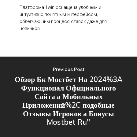
Платформа 1win оснащена удобным и
интуитивно понятным интерфейсом,
облегчающим процесс ставок даже для
новичков.
Previous Post
Обзор Бк Мостбет На 2024%3A
Функционал Официального
Сайта а Мобильных
Приложений%2C подобные
Отзывы Игроков а Бонусы
Mostbet Ru"