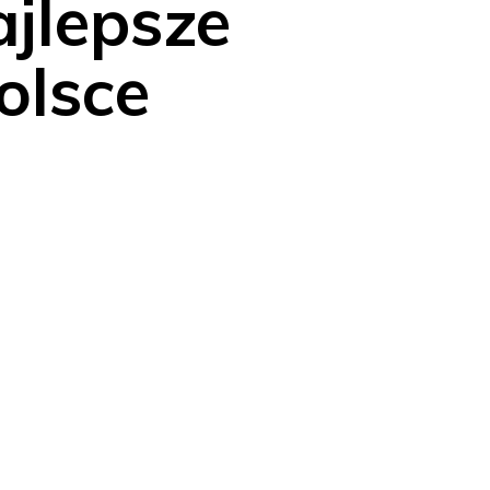
ajlepsze
olsce