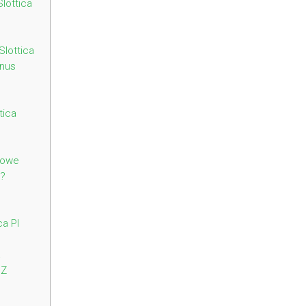
lottica
lottica
onus
tica
tkowe
w?
a Pl
a
 Z