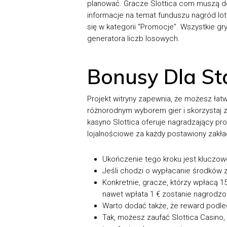
planować. Gracze Slottica com muszą doł
informacje na temat funduszu nagród loter
się w kategorii “Promocje”. Wszystkie gr
generatora liczb losowych.
Bonusy Dla St
Projekt witryny zapewnia, że możesz łatw
różnorodnym wyborem gier i skorzystaj z 
kasyno Slottica oferuje nagradzający p
lojalnościowe za każdy postawiony zakła
Ukończenie tego kroku jest kluczow
Jeśli chodzi o wypłacanie środków z
Konkretnie, gracze, którzy wpłacą 15
nawet wpłata 1 € zostanie nagrodz
Warto dodać także, że reward podle
Tak, możesz zaufać Slottica Casino,