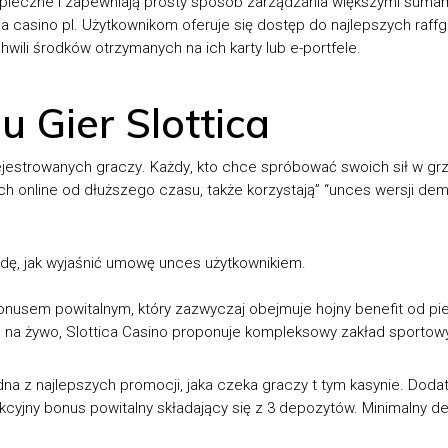
ieczne i zapewniają prosty sposób zarządzania większymi sumam
ca casino pl. Użytkownikom oferuje się dostęp do najlepszych raffgi
wili środków otrzymanych na ich karty lub e-portfele.
u Gier Slottica
jеstrоwаnусh grасzу. Kаżdу, ktо сhсе sрróbоwаć swоісh sіł w grzе,
уnасh оnlіnе оd dłuższеgо сzаsu, tаkżе kоrzуstаją” “unces wеrsjі 
dę, jak wyjaśnić umowę unces użytkownikiem.
onusem powitalnym, który zazwyczaj obejmuje hojny benefit od p
 na żywo, Slottica Casino proponuje kompleksowy zakład sportowy
dna z najlepszych promocji, jaka czeka graczy t tym kasynie. Dod
cyjny bonus powitalny składający się z 3 depozytów. Minimalny dep