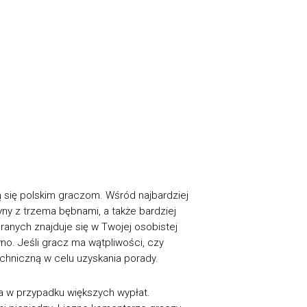
ą się polskim graczom. Wśród najbardziej
yny z trzema bębnami, a także bardziej
anych znajduje się w Twojej osobistej
no. Jeśli gracz ma wątpliwości, czy
chniczną w celu uzyskania porady.
a w przypadku większych wypłat.